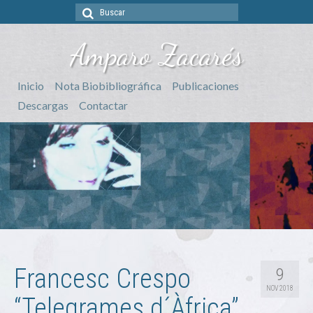
Buscar
por:
Amparo Zacarés
Inicio
Nota Biobibliográfica
Publicaciones
Descargas
Contactar
Francesc Crespo
9
NOV 2018
“Telegrames d´Àfrica”