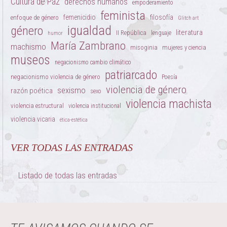
Cultura de Paz
derechos humanos
empoderamiento
feminista
femenicidio
filosofía
enfoque de género
Glitch art
igualdad
género
literatura
II República
lenguaje
humor
María Zambrano
machismo
misoginia
mujeres y ciencia
museos
negacionismo cambio climático
patriarcado
negacionismo violencia de género
Poesía
violencia de género
sexismo
razón poética
sexo
violencia machista
violencia estructural
violencia institucional
violencia vicaria
ética-estética
VER TODAS LAS ENTRADAS
Listado de todas las entradas