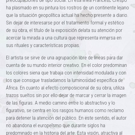
preocupaciones de tipo social. En esa línea Francesc Crespo
ha plasmado en su pintura los rostros de un continente lejano
que la situación geopolítica actual ha hecho presente a diario.
Sin dejar de interesarse por el tratamiento formal y estético
de su obra, el título de la exposición delata su atención por
acercar la mirada a una cultura que representa inmersa en
sus rituales y características propias.
El artista se sirve de una agrupación libre de líneas para dar
cuenta de su mundo interior creativo. En el color predominan
los colores siena que trabaja con intensidad modulada y con
los que consigue trasladarnos la luminosidad específica de
África. En cuanto al efecto composicional de su obra, utiliza
trazos sueltos sin por ello dejar de marcar y cerrar la imagen
de las figuras. A medio camino entre lo abstractivo y lo
figurativo, se centra en los rasgos humanos como reclamo
para detener la atención del público. En este sentido, el autor
no abandona el europeísmo que durante siglos ha
predominado en la historia del arte. Esta visión, atractiva al