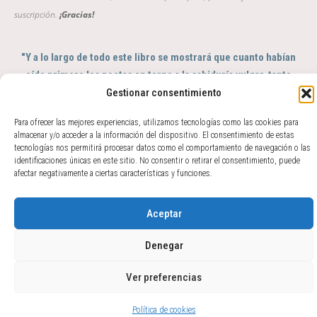
suscripción.
¡Gracias!
"Y a lo largo de todo este libro se mostrará que cuanto habían
oído primero los poetas en torno a la sabiduría vulgar, tanto
Gestionar consentimiento
entendieron después los filósofos en torno a la sabiduría
profunda; de tal modo que se puede decir que aquéllos fueron
Para ofrecer las mejores experiencias, utilizamos tecnologías como las cookies para
el sentido y éstos el intelecto del género humano"
almacenar y/o acceder a la información del dispositivo. El consentimiento de estas
GIAMBATTISTA VICO, Scienza Nuova, 363
tecnologías nos permitirá procesar datos como el comportamiento de navegación o las
identificaciones únicas en este sitio. No consentir o retirar el consentimiento, puede
© 2017 - 2026 Amparo Zacarés -
afectar negativamente a ciertas características y funciones.
info@amparozacares.com
Cookies
Privacidad
Aceptar
Denegar
Ver preferencias
Política de cookies