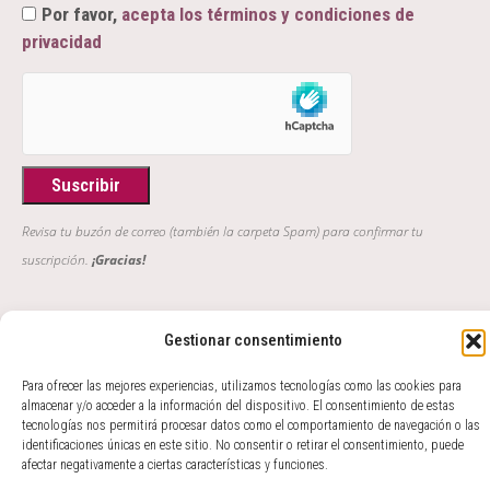
Por favor,
acepta los términos y condiciones de
privacidad
Revisa tu buzón de correo (también la carpeta Spam) para confirmar tu
suscripción.
¡Gracias!
"Y a lo largo de todo este libro se mostrará que cuanto habían
Gestionar consentimiento
oído primero los poetas en torno a la sabiduría vulgar, tanto
entendieron después los filósofos en torno a la sabiduría
Para ofrecer las mejores experiencias, utilizamos tecnologías como las cookies para
profunda; de tal modo que se puede decir que aquéllos fueron
almacenar y/o acceder a la información del dispositivo. El consentimiento de estas
tecnologías nos permitirá procesar datos como el comportamiento de navegación o las
el sentido y éstos el intelecto del género humano"
identificaciones únicas en este sitio. No consentir o retirar el consentimiento, puede
GIAMBATTISTA VICO, Scienza Nuova, 363
afectar negativamente a ciertas características y funciones.