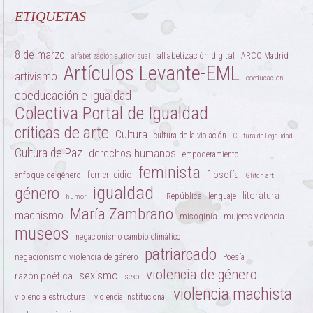
ETIQUETAS
8 de marzo
alfabetización digital
ARCO Madrid
alfabetización audiovisual
Artículos Levante-EML
artivismo
coeducación
coeducación e igualdad
Colectiva Portal de Igualdad
críticas de arte
Cultura
cultura de la violación
Cultura de Legalidad
Cultura de Paz
derechos humanos
empoderamiento
feminista
femenicidio
filosofía
enfoque de género
Glitch art
igualdad
género
literatura
II República
lenguaje
humor
María Zambrano
machismo
misoginia
mujeres y ciencia
museos
negacionismo cambio climático
patriarcado
negacionismo violencia de género
Poesía
violencia de género
sexismo
razón poética
sexo
violencia machista
violencia estructural
violencia institucional