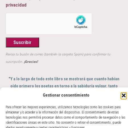
privacidad
Revisa tu buzón de correo (también la carpeta Spam) para confirmar tu
suscripción.
¡Gracias!
"Y a lo largo de todo este libro se mostrará que cuanto habían
oído primero los poetas en torno a la sabiduría vulgar, tanto
entendieron después los filósofos en torno a la sabiduría
Gestionar consentimiento
profunda; de tal modo que se puede decir que aquéllos fueron
el sentido y éstos el intelecto del género humano"
Para ofrecer las mejores experiencias, utilizamos tecnologías como las cookies para
almacenar y/o acceder a la información del dispositivo. El consentimiento de estas
GIAMBATTISTA VICO, Scienza Nuova, 363
tecnologías nos permitirá procesar datos como el comportamiento de navegación o las
identificaciones únicas en este sitio. No consentir o retirar el consentimiento, puede
© 2017 - 2026 Amparo Zacarés -
afectar negativamente a ciertas características y funciones.