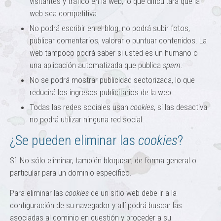
visitantes y tráfico en la web, lo que dificultará que la
web sea competitiva.
No podrá escribir en el blog, no podrá subir fotos,
publicar comentarios, valorar o puntuar contenidos. La
web tampoco podrá saber si usted es un humano o
una aplicación automatizada que publica
spam
.
No se podrá mostrar publicidad sectorizada, lo que
reducirá los ingresos publicitarios de la web.
Todas las redes sociales usan
cookies
, si las desactiva
no podrá utilizar ninguna red social.
¿Se pueden eliminar las
cookies
?
Sí. No sólo eliminar, también bloquear, de forma general o
particular para un dominio específico.
Para eliminar las
cookies
de un sitio web debe ir a la
configuración de su navegador y allí podrá buscar las
asociadas al dominio en cuestión y proceder a su