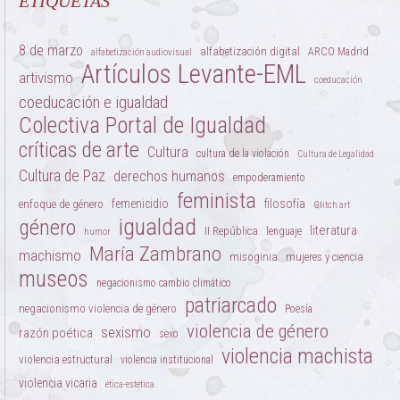
ETIQUETAS
8 de marzo
alfabetización digital
ARCO Madrid
alfabetización audiovisual
Artículos Levante-EML
artivismo
coeducación
coeducación e igualdad
Colectiva Portal de Igualdad
críticas de arte
Cultura
cultura de la violación
Cultura de Legalidad
Cultura de Paz
derechos humanos
empoderamiento
feminista
femenicidio
filosofía
enfoque de género
Glitch art
igualdad
género
literatura
II República
lenguaje
humor
María Zambrano
machismo
misoginia
mujeres y ciencia
museos
negacionismo cambio climático
patriarcado
negacionismo violencia de género
Poesía
violencia de género
sexismo
razón poética
sexo
violencia machista
violencia estructural
violencia institucional
violencia vicaria
ética-estética