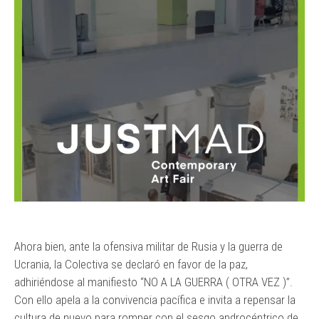
Ahora bien, ante la ofensiva militar de Rusia y la guerra de
Ucrania, la Colectiva se declaró en favor de la paz,
adhiriéndose al manifiesto “NO A LA GUERRA ( OTRA VEZ )”.
Con ello apela a la convivencia pacífica e invita a repensar la
cultura de nuevo para romper con el sesgo androcéntrico de