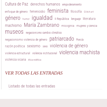
Cultura de Paz
derechos humanos
empoderamiento
feminista
femenicidio
filosofía
enfoque de género
Glitch art
igualdad
género
literatura
II República
lenguaje
humor
María Zambrano
machismo
misoginia
mujeres y ciencia
museos
negacionismo cambio climático
patriarcado
negacionismo violencia de género
Poesía
violencia de género
sexismo
razón poética
sexo
violencia machista
violencia estructural
violencia institucional
violencia vicaria
ética-estética
VER TODAS LAS ENTRADAS
Listado de todas las entradas