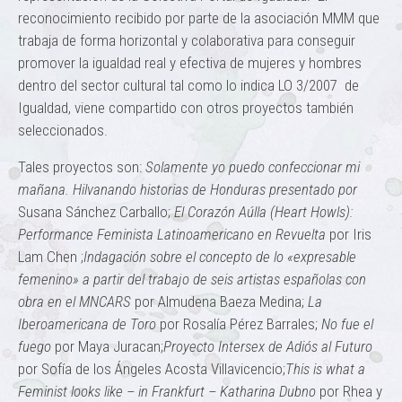
reconocimiento recibido por parte de la asociación MMM que
trabaja de forma horizontal y colaborativa para conseguir
promover la igualdad real y efectiva de mujeres y hombres
dentro del sector cultural tal como lo indica LO 3/2007 de
Igualdad, viene compartido con otros proyectos también
seleccionados.
Tales proyectos son:
Solamente yo puedo confeccionar mi
mañana. Hilvanando historias de Honduras presentado por
Susana Sánchez Carballo;
El Corazón Aúlla (Heart Howls):
Performance Feminista Latinoamericano en Revuelta
por Iris
Lam Chen ;
Indagación sobre el concepto de lo «expresable
femenino» a partir del trabajo de seis artistas españolas con
obra en el MNCARS
por Almudena Baeza Medina;
La
Iberoamericana de Toro
por Rosalía Pérez Barrales;
No fue el
fuego
por Maya Juracan;
Proyecto Intersex de Adiós al Futuro
por Sofía de los Ángeles Acosta Villavicencio;
This is what a
Feminist looks like – in Frankfurt – Katharina Dubno
por Rhea y