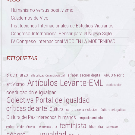
Humanismo versus positivismo
Cuadernos de Vico
Instituciones Internacionales de Estudios Viquianos
Congreso Internacional Pensar para el Nuevo Siglo
IV Congreso Internacional VICO EN LA MODERNIDAD
ETIQUETAS
8 de marzo
alfabetización digital
ARCO Madrid
alfabetización audiovisual
Artículos Levante-EML
artivismo
coeducación
coeducación e igualdad
Colectiva Portal de Igualdad
críticas de arte
Cultura
cultura de la violación
Cultura de Legalidad
Cultura de Paz
derechos humanos
empoderamiento
feminista
femenicidio
filosofía
enfoque de género
Glitch art
igualdad
género