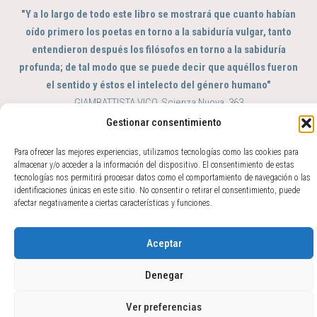
"Y a lo largo de todo este libro se mostrará que cuanto habían
oído primero los poetas en torno a la sabiduría vulgar, tanto
entendieron después los filósofos en torno a la sabiduría
profunda; de tal modo que se puede decir que aquéllos fueron
el sentido y éstos el intelecto del género humano"
GIAMBATTISTA VICO, Scienza Nuova, 363
Gestionar consentimiento
© 2017 - 2026 Amparo Zacarés -
info@amparozacares.com
Cookies
Privacidad
Para ofrecer las mejores experiencias, utilizamos tecnologías como las cookies para
almacenar y/o acceder a la información del dispositivo. El consentimiento de estas
tecnologías nos permitirá procesar datos como el comportamiento de navegación o las
identificaciones únicas en este sitio. No consentir o retirar el consentimiento, puede
afectar negativamente a ciertas características y funciones.
Aceptar
Denegar
Ver preferencias