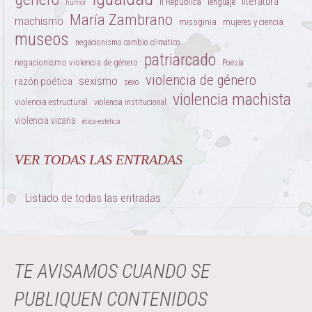
literatura
II República
lenguaje
humor
María Zambrano
machismo
misoginia
mujeres y ciencia
museos
negacionismo cambio climático
patriarcado
negacionismo violencia de género
Poesía
violencia de género
sexismo
razón poética
sexo
violencia machista
violencia estructural
violencia institucional
violencia vicaria
ética-estética
VER TODAS LAS ENTRADAS
Listado de todas las entradas
TE AVISAMOS CUANDO SE
PUBLIQUEN CONTENIDOS