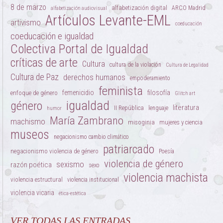
8 de marzo
alfabetización digital
ARCO Madrid
alfabetización audiovisual
Artículos Levante-EML
artivismo
coeducación
coeducación e igualdad
Colectiva Portal de Igualdad
críticas de arte
Cultura
cultura de la violación
Cultura de Legalidad
Cultura de Paz
derechos humanos
empoderamiento
feminista
femenicidio
filosofía
enfoque de género
Glitch art
igualdad
género
literatura
II República
lenguaje
humor
María Zambrano
machismo
misoginia
mujeres y ciencia
museos
negacionismo cambio climático
patriarcado
negacionismo violencia de género
Poesía
violencia de género
sexismo
razón poética
sexo
violencia machista
violencia estructural
violencia institucional
violencia vicaria
ética-estética
VER TODAS LAS ENTRADAS