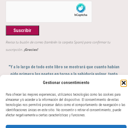
Revisa tu buzón de correo (también la carpeta Spam) para confirmar tu
suscripción.
¡Gracias!
"Y a lo largo de todo este libro se mostrará que cuanto habían
oído primero los poetas en torno a la sabiduría vulgar, tanto
entendieron después los filósofos en torno a la sabiduría
Gestionar consentimiento
profunda; de tal modo que se puede decir que aquéllos fueron
Para ofrecer las mejores experiencias, utilizamos tecnologías como las cookies para
el sentido y éstos el intelecto del género humano"
almacenar y/o acceder a la información del dispositivo. El consentimiento de estas
GIAMBATTISTA VICO, Scienza Nuova, 363
tecnologías nos permitirá procesar datos como el comportamiento de navegación o las
identificaciones únicas en este sitio. No consentir o retirar el consentimiento, puede
© 2017 - 2026 Amparo Zacarés -
afectar negativamente a ciertas características y funciones.
info@amparozacares.com
Cookies
Privacidad