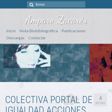
Buscar
por:
Amparo Zacarés
Inicio
Nota Biobibliográfica
Publicaciones
Descargas
Contactar
COLECTIVA PORTAL DE
4
OCT 2025
IGUALDAD ACCIONES