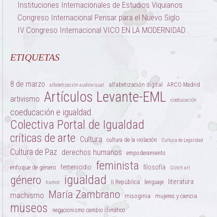
Instituciones Internacionales de Estudios Viquianos
Congreso Internacional Pensar para el Nuevo Siglo
IV Congreso Internacional VICO EN LA MODERNIDAD
ETIQUETAS
8 de marzo
alfabetización digital
ARCO Madrid
alfabetización audiovisual
Artículos Levante-EML
artivismo
coeducación
coeducación e igualdad
Colectiva Portal de Igualdad
críticas de arte
Cultura
cultura de la violación
Cultura de Legalidad
Cultura de Paz
derechos humanos
empoderamiento
feminista
femenicidio
filosofía
enfoque de género
Glitch art
igualdad
género
literatura
II República
lenguaje
humor
María Zambrano
machismo
misoginia
mujeres y ciencia
museos
negacionismo cambio climático