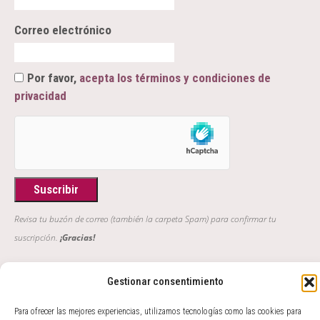
Correo electrónico
Por favor,
acepta los términos y condiciones de
privacidad
Revisa tu buzón de correo (también la carpeta Spam) para confirmar tu
suscripción.
¡Gracias!
"Y a lo largo de todo este libro se mostrará que cuanto habían
Gestionar consentimiento
oído primero los poetas en torno a la sabiduría vulgar, tanto
Para ofrecer las mejores experiencias, utilizamos tecnologías como las cookies para
entendieron después los filósofos en torno a la sabiduría