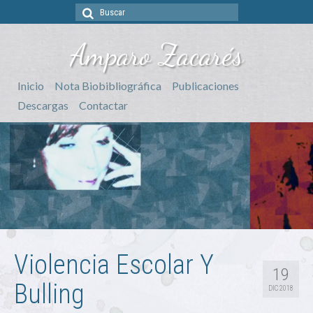
Buscar
por:
Amparo Zacarés
Inicio
Nota Biobibliográfica
Publicaciones
Descargas
Contactar
Violencia Escolar Y
19
Bulling
DIC 2018