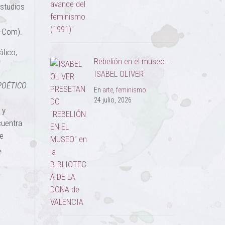
Estudios
E-Com).
fico,
Rebelión en el museo –
ISABEL OLIVER
POÉTICO
En
arte
,
feminismo
24 julio, 2026
 y
cuentra
te
,