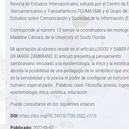
Revista de Estudios Internacionales, editada por el Centro de 
Iberoamericanos y Transatlánticos FGUMA-UMA y el Grupo de
Estudios sobre Comunicación y Sociedad de la Información (
Corresponde al número 13 siendo la coordinadora del monográ
Madeline Cámara, de la University of South Florida.
Mi aportación al número reside en el artículo:
LOGOS Y SABER 
EN MARÍA ZAMBRANO.
El artículo presenta el pensamiento
zambraniano vinculado a la epistemología, la ética y la estética
aborda la posibilidad de una pedagogía de lo simbólico que en
en la sensibilidad y la poesía el poder de configurar un horizon
humano esperanzador. Palabras clave: Filosofía, poesía, logos
epistemología, ética, estética, educación
Puede consultarse en los siguientes enlaces
DOI:
https://doi.org/10.24310/TSN.2022.v7i13
Publicado:
2022-06-01