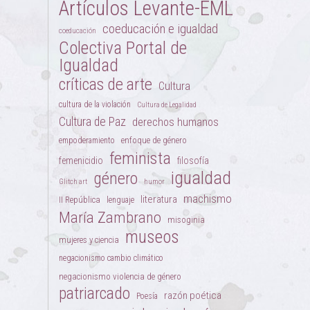
Artículos Levante-EML
coeducación e igualdad
coeducación
Colectiva Portal de
Igualdad
críticas de arte
Cultura
cultura de la violación
Cultura de Legalidad
Cultura de Paz
derechos humanos
enfoque de género
empoderamiento
feminista
femenicidio
filosofía
igualdad
género
Glitch art
humor
machismo
literatura
II República
lenguaje
María Zambrano
misoginia
museos
mujeres y ciencia
negacionismo cambio climático
negacionismo violencia de género
patriarcado
razón poética
Poesía