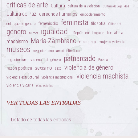
críticas de arte
Cultura
cultura de la violación
Cultura de Legalidad
Cultura de Paz
derechos humanos
empoderamiento
feminista
femenicidio
filosofía
enfoque de género
Glitch art
igualdad
género
literatura
II República
lenguaje
humor
María Zambrano
machismo
misoginia
mujeres y ciencia
museos
negacionismo cambio climático
patriarcado
negacionismo violencia de género
Poesía
violencia de género
sexismo
razón poética
sexo
violencia machista
violencia estructural
violencia institucional
violencia vicaria
ética-estética
VER TODAS LAS ENTRADAS
Listado de todas las entradas