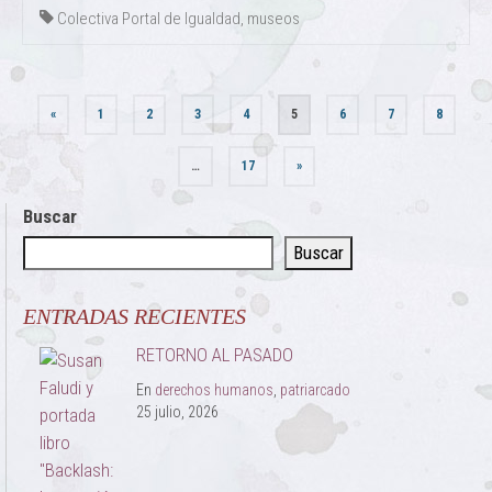
Colectiva Portal de Igualdad
,
museos
Paginación
«
1
2
3
4
5
6
7
8
de
…
17
»
entradas
Buscar
Buscar
ENTRADAS RECIENTES
RETORNO AL PASADO
En
derechos humanos
,
patriarcado
25 julio, 2026