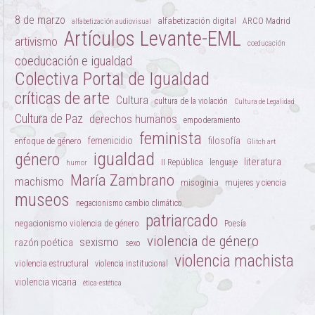
8 de marzo
alfabetización digital
ARCO Madrid
alfabetización audiovisual
Artículos Levante-EML
artivismo
coeducación
coeducación e igualdad
Colectiva Portal de Igualdad
críticas de arte
Cultura
cultura de la violación
Cultura de Legalidad
Cultura de Paz
derechos humanos
empoderamiento
feminista
femenicidio
filosofía
enfoque de género
Glitch art
igualdad
género
literatura
II República
lenguaje
humor
María Zambrano
machismo
misoginia
mujeres y ciencia
museos
negacionismo cambio climático
patriarcado
negacionismo violencia de género
Poesía
violencia de género
sexismo
razón poética
sexo
violencia machista
violencia estructural
violencia institucional
violencia vicaria
ética-estética