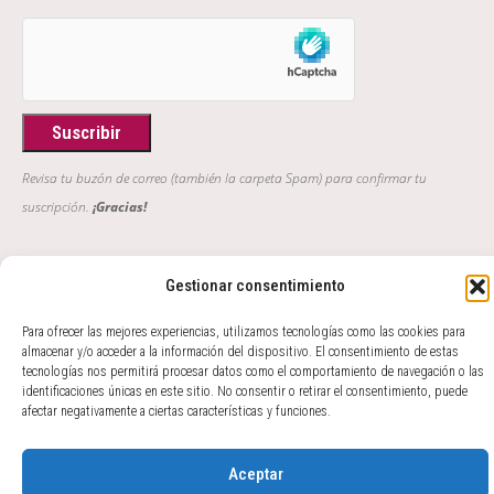
Revisa tu buzón de correo (también la carpeta Spam) para confirmar tu
suscripción.
¡Gracias!
"Y a lo largo de todo este libro se mostrará que cuanto habían
Gestionar consentimiento
oído primero los poetas en torno a la sabiduría vulgar, tanto
entendieron después los filósofos en torno a la sabiduría
Para ofrecer las mejores experiencias, utilizamos tecnologías como las cookies para
almacenar y/o acceder a la información del dispositivo. El consentimiento de estas
profunda; de tal modo que se puede decir que aquéllos fueron
tecnologías nos permitirá procesar datos como el comportamiento de navegación o las
el sentido y éstos el intelecto del género humano"
identificaciones únicas en este sitio. No consentir o retirar el consentimiento, puede
GIAMBATTISTA VICO, Scienza Nuova, 363
afectar negativamente a ciertas características y funciones.
© 2017 - 2026 Amparo Zacarés -
Aceptar
info@amparozacares.com
Cookies
Privacidad