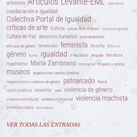
Artículos Levante-EML
artivismo
coeducación
coeducación e igualdad
Colectiva Portal de Igualdad
críticas de arte
Cultura
cultura de la violación
Cultura de Legalidad
Cultura de Paz
derechos humanos
empoderamiento
feminista
femenicidio
filosofía
enfoque de género
Glitch art
igualdad
género
literatura
II República
lenguaje
humor
María Zambrano
machismo
misoginia
mujeres y ciencia
museos
negacionismo cambio climático
patriarcado
negacionismo violencia de género
Poesía
violencia de género
sexismo
razón poética
sexo
violencia machista
violencia estructural
violencia institucional
violencia vicaria
ética-estética
VER TODAS LAS ENTRADAS