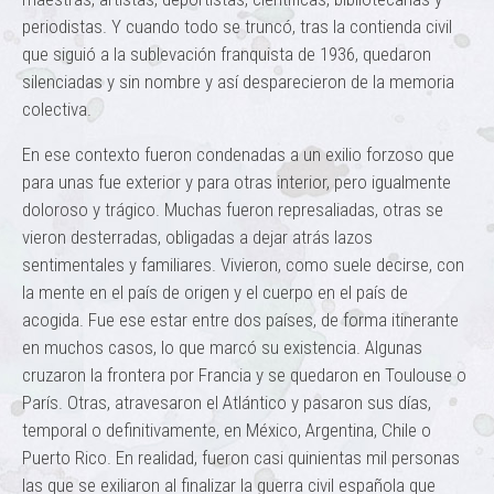
periodistas. Y cuando todo se truncó, tras la contienda civil
que siguió a la sublevación franquista de 1936, quedaron
silenciadas y sin nombre y así desparecieron de la memoria
colectiva.
En ese contexto fueron condenadas a un exilio forzoso que
para unas fue exterior y para otras interior, pero igualmente
doloroso y trágico. Muchas fueron represaliadas, otras se
vieron desterradas, obligadas a dejar atrás lazos
sentimentales y familiares. Vivieron, como suele decirse, con
la mente en el país de origen y el cuerpo en el país de
acogida. Fue ese estar entre dos países, de forma itinerante
en muchos casos, lo que marcó su existencia. Algunas
cruzaron la frontera por Francia y se quedaron en Toulouse o
París. Otras, atravesaron el Atlántico y pasaron sus días,
temporal o definitivamente, en México, Argentina, Chile o
Puerto Rico. En realidad, fueron casi quinientas mil personas
las que se exiliaron al finalizar la guerra civil española que