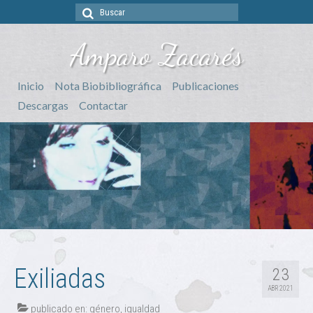
Buscar
por:
Amparo Zacarés
Inicio
Nota Biobibliográfica
Publicaciones
Descargas
Contactar
Exiliadas
23
ABR 2021
publicado en:
género
,
igualdad