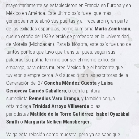
mayoritariamente se establecieron en Francia en Europa y en
México en América. Este último país fue el que más
generosamente abrió sus puertas y allí recalaron gran parte
de las exiliadas españolas, como la misma
María Zambrano
,
que en otoño de 1939 ejerció de profesora en la Universidad
de Morelia (Michoacán). Para la filósofa, este país fue uno de
tantos por los que tuvo que transitar pues, según sus
palabras, su patria terminó por ser el mismo exilio. Sin
embargo, para otras mujeres México fue el horizonte que
tuvieron siempre cerca. Así sucedió con las escritoras de la
Generación del 27
Concha Méndez Cuesta
y
Luisa
Genoveva Carnés Caballero
, o con la pintora
surrealista
Remedios Varo Uranga
, y también con la
oftalmóloga
Trinidad Arroyo Villaverde
o las
periodistas
Matilde de la Torre Gutiérrez
,
Isabel Oyazábal
Smith
o
Margarita Nelken Mansberger
.
Valga esta relación como muestra, pero ya se sabe que