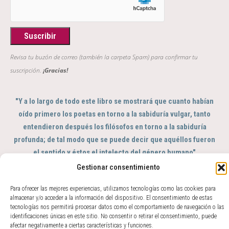
Revisa tu buzón de correo (también la carpeta Spam) para confirmar tu
suscripción.
¡Gracias!
"Y a lo largo de todo este libro se mostrará que cuanto habían
oído primero los poetas en torno a la sabiduría vulgar, tanto
entendieron después los filósofos en torno a la sabiduría
profunda; de tal modo que se puede decir que aquéllos fueron
el sentido y éstos el intelecto del género humano"
GIAMBATTISTA VICO, Scienza Nuova, 363
Gestionar consentimiento
© 2017 - 2026 Amparo Zacarés -
Para ofrecer las mejores experiencias, utilizamos tecnologías como las cookies para
info@amparozacares.com
Cookies
Privacidad
almacenar y/o acceder a la información del dispositivo. El consentimiento de estas
tecnologías nos permitirá procesar datos como el comportamiento de navegación o las
identificaciones únicas en este sitio. No consentir o retirar el consentimiento, puede
afectar negativamente a ciertas características y funciones.