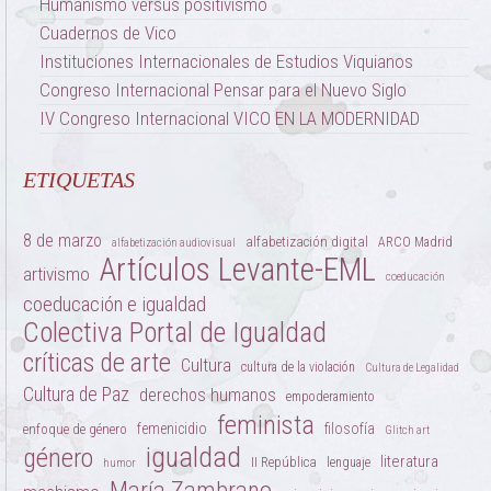
Humanismo versus positivismo
Cuadernos de Vico
Instituciones Internacionales de Estudios Viquianos
Congreso Internacional Pensar para el Nuevo Siglo
IV Congreso Internacional VICO EN LA MODERNIDAD
ETIQUETAS
8 de marzo
alfabetización digital
ARCO Madrid
alfabetización audiovisual
Artículos Levante-EML
artivismo
coeducación
coeducación e igualdad
Colectiva Portal de Igualdad
críticas de arte
Cultura
cultura de la violación
Cultura de Legalidad
Cultura de Paz
derechos humanos
empoderamiento
feminista
femenicidio
filosofía
enfoque de género
Glitch art
igualdad
género
literatura
II República
lenguaje
humor
María Zambrano