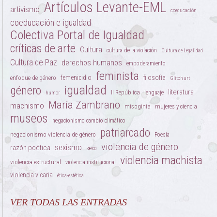
Artículos Levante-EML
artivismo
coeducación
coeducación e igualdad
Colectiva Portal de Igualdad
críticas de arte
Cultura
cultura de la violación
Cultura de Legalidad
Cultura de Paz
derechos humanos
empoderamiento
feminista
femenicidio
filosofía
enfoque de género
Glitch art
igualdad
género
literatura
II República
lenguaje
humor
María Zambrano
machismo
misoginia
mujeres y ciencia
museos
negacionismo cambio climático
patriarcado
negacionismo violencia de género
Poesía
violencia de género
sexismo
razón poética
sexo
violencia machista
violencia estructural
violencia institucional
violencia vicaria
ética-estética
VER TODAS LAS ENTRADAS