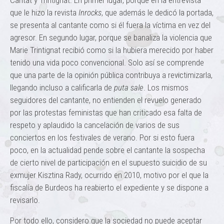
Cantat y Trintignat. En primer lugar, porque en la entrevista
que le hizo la revista
Inrocks
, que además le dedicó la portada,
se presenta al cantante como si él fuera la víctima en vez del
agresor. En segundo lugar, porque se banaliza la violencia que
Marie Trintignat recibió como si la hubiera merecido por haber
tenido una vida poco convencional. Solo así se comprende
que una parte de la opinión pública contribuya a revictimizarla,
llegando incluso a calificarla de
puta sale
. Los mismos
seguidores del cantante, no entienden el revuelo generado
por las protestas feministas que han criticado esa falta de
respeto y aplaudido la cancelación de varios de sus
conciertos en los festivales de verano. Por si esto fuera
poco, en la actualidad pende sobre el cantante la sospecha
de cierto nivel de participación en el supuesto suicidio de su
exmujer Kisztina Rady, ocurrido en 2010, motivo por el que la
fiscalía de Burdeos ha reabierto el expediente y se dispone a
revisarlo.
Por todo ello, considero que la sociedad no puede aceptar