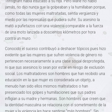
Trintignant había educado a su hija. Pero Marie no habló
jamás, no dijo nunca que la golpeaban y la humillaban porque,
como todas las mujeres maltratadas, sentía vergüenza y
miedo por las represalias que pudiera sufrir. Su asesino la
mató a puñetazos con una violencia comparable a la fuerza
de una moto lanzada a doscientos kilómetros por hora
contra un muro.
Conocido el suceso contribuyó a deshacer tópicos pues hizo
evidente que las mujeres que sufren violencia de género no
pertenecen necesariamente a una clase social desprotegida,
ni que sus asesinos lo sean por estar en riesgo de exclusión
social. Los maltratadores son hombres que han recibido una
educación en la que mujer es considerada un objeto, a
menudo han sido ellos mismos maltratados o han
presenciado los golpes y humillaciones que sus padres
infligían a su madre y hermanas. Son hombres que creen que
la identidad masculina se relaciona con el sometimiento de la
mujer y la violencia les hace sentirse “más hombres”. Sin