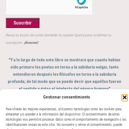
Revisa tu buzón de correo (también la carpeta Spam) para confirmar tu
suscripción.
¡Gracias!
"Y a lo largo de todo este libro se mostrará que cuanto habían
oído primero los poetas en torno a la sabiduría vulgar, tanto
entendieron después los filósofos en torno a la sabiduría
profunda; de tal modo que se puede decir que aquéllos fueron
el sentido y éstos el intelecto del género humano"
GIAMBATTISTA VICO, Scienza Nuova, 363
Gestionar consentimiento
© 2017 - 2026 Amparo Zacarés -
Para ofrecer las mejores experiencias, utilizamos tecnologías como las cookies para
info@amparozacares.com
Cookies
Privacidad
almacenar y/o acceder a la información del dispositivo. El consentimiento de estas
tecnologías nos permitirá procesar datos como el comportamiento de navegación o las
identificaciones únicas en este sitio. No consentir o retirar el consentimiento, puede