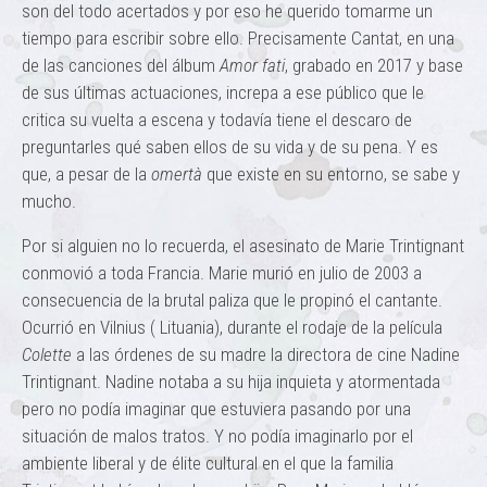
son del todo acertados y por eso he querido tomarme un
tiempo para escribir sobre ello. Precisamente Cantat, en una
de las canciones del álbum
Amor fati
, grabado en 2017 y base
de sus últimas actuaciones, increpa a ese público que le
critica su vuelta a escena y todavía tiene el descaro de
preguntarles qué saben ellos de su vida y de su pena. Y es
que, a pesar de la
omertà
que existe en su entorno, se sabe y
mucho.
Por si alguien no lo recuerda, el asesinato de Marie Trintignant
conmovió a toda Francia. Marie murió en julio de 2003 a
consecuencia de la brutal paliza que le propinó el cantante.
Ocurrió en Vilnius ( Lituania), durante el rodaje de la película
Colette
a las órdenes de su madre la directora de cine Nadine
Trintignant. Nadine notaba a su hija inquieta y atormentada
pero no podía imaginar que estuviera pasando por una
situación de malos tratos. Y no podía imaginarlo por el
ambiente liberal y de élite cultural en el que la familia