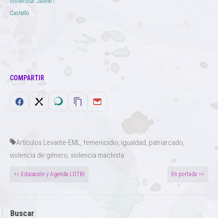
Universitat Jaume I
Castelló
COMPARTIR
Artículos Levante-EML
,
femenicidio
,
igualdad
,
patriarcado
,
violencia de género
,
violencia machista
<< Educación y Agenda LGTBI
En portada >>
Buscar