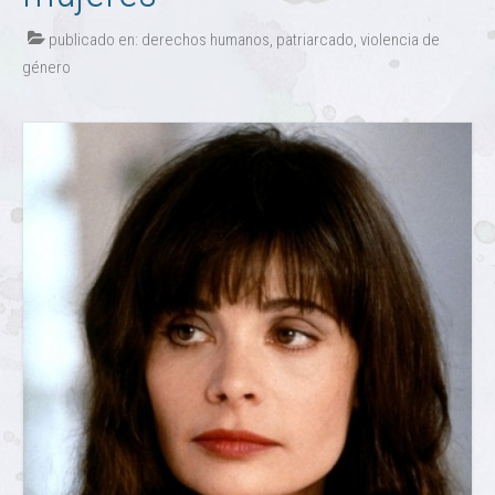
publicado en:
derechos humanos
,
patriarcado
,
violencia de
género