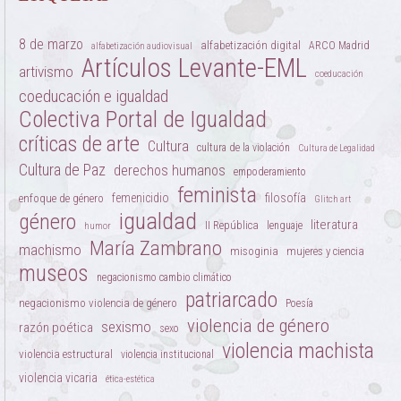
8 de marzo
alfabetización digital
ARCO Madrid
alfabetización audiovisual
Artículos Levante-EML
artivismo
coeducación
coeducación e igualdad
Colectiva Portal de Igualdad
críticas de arte
Cultura
cultura de la violación
Cultura de Legalidad
Cultura de Paz
derechos humanos
empoderamiento
feminista
femenicidio
filosofía
enfoque de género
Glitch art
igualdad
género
literatura
II República
lenguaje
humor
María Zambrano
machismo
misoginia
mujeres y ciencia
museos
negacionismo cambio climático
patriarcado
negacionismo violencia de género
Poesía
violencia de género
sexismo
razón poética
sexo
violencia machista
violencia estructural
violencia institucional
violencia vicaria
ética-estética