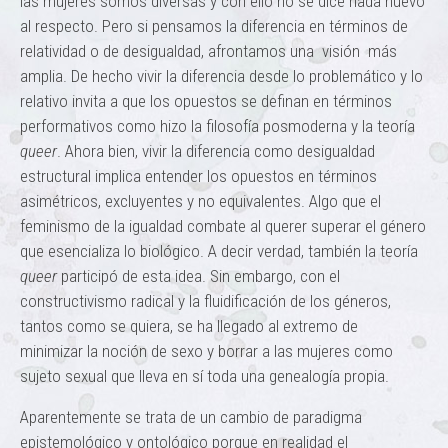
las mujeres somos diversas y con ello no se dice nada nuevo
al respecto. Pero si pensamos la diferencia en términos de
relatividad o de desigualdad, afrontamos una visión más
amplia. De hecho vivir la diferencia desde lo problemático y lo
relativo invita a que los opuestos se definan en términos
performativos como hizo la filosofía posmoderna y la teoría
queer
. Ahora bien, vivir la diferencia como desigualdad
estructural implica entender los opuestos en términos
asimétricos, excluyentes y no equivalentes. Algo que el
feminismo de la igualdad combate al querer superar el género
que esencializa lo biológico. A decir verdad, también la teoría
queer
participó de esta idea. Sin embargo, con el
constructivismo radical y la fluidificación de los géneros,
tantos como se quiera, se ha llegado al extremo de
minimizar la noción de sexo y borrar a las mujeres como
sujeto sexual que lleva en sí toda una genealogía propia.
Aparentemente se trata de un cambio de paradigma
epistemológico y ontológico porque en realidad el