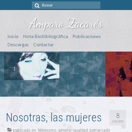
Buscar
por:
Amparo Zacarés
Inicio
Nota Biobibliográfica
Publicaciones
Descargas
Contactar
Nosotras, las mujeres
8
JUN 2020
publicado en:
feminismo
,
género
,
igualdad
,
patriarcado