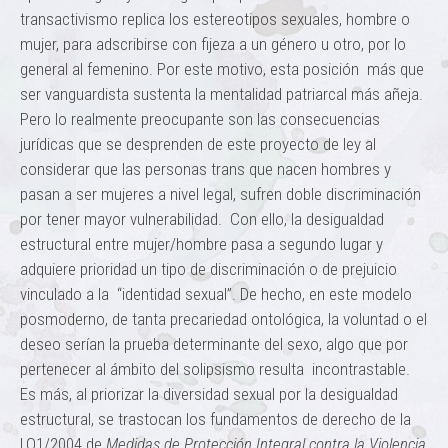
transactivismo replica los estereotipos sexuales, hombre o
mujer, para adscribirse con fijeza a un género u otro, por lo
general al femenino. Por este motivo, esta posición más que
ser vanguardista sustenta la mentalidad patriarcal más añeja.
Pero lo realmente preocupante son las consecuencias
jurídicas que se desprenden de este proyecto de ley al
considerar que las personas trans que nacen hombres y
pasan a ser mujeres a nivel legal, sufren doble discriminación
por tener mayor vulnerabilidad. Con ello, la desigualdad
estructural entre mujer/hombre pasa a segundo lugar y
adquiere prioridad un tipo de discriminación o de prejuicio
vinculado a la “identidad sexual”. De hecho, en este modelo
posmoderno, de tanta precariedad ontológica, la voluntad o el
deseo serían la prueba determinante del sexo, algo que por
pertenecer al ámbito del solipsismo resulta incontrastable.
Es más, al priorizar la diversidad sexual por la desigualdad
estructural, se trastocan los fundamentos de derecho de la
LO1/2004 de
Medidas de Protección Integral contra la Violencia