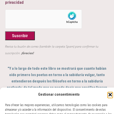
privacidad
Revisa tu buzón de correo (también la carpeta Spam) para confirmar tu
suscripción.
¡Gracias!
"Y a lo largo de todo este libro se mostrará que cuanto habían
oído primero los poetas en torno a la sabiduría vulgar, tanto
entendieron después los filósofos en torno a la sabiduría
profunda; de tal modo que se puede decir que aquéllos fueron
el sentido y éstos el intelecto del género humano"
Gestionar consentimiento
GIAMBATTISTA VICO, Scienza Nuova, 363
Para ofrecer las mejores experiencias, utilizamos tecnologías como las cookies para
© 2017 - 2026 Amparo Zacarés -
almacenar y/o acceder a la información del dispositivo. El consentimiento de estas