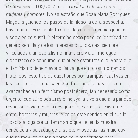
de Género
y la LO3/2007 para la
Igualdad efectiva entre
mujeres y hombres.
No es extraño que Rosa María Rodríguez
Magda, siguiendo los pasos de la filosofía de la sospecha,
haya dado la voz de alerta sobre las consecuencias jurídicas
y sociales de sustituir el término sexo por el de identidad de
género sentida y de los intereses ocultos, casi siempre
vinculados a un capitalismo financiero y a un mercado
globalizado de consumo, que puede estar tras ello. Ahora que
el feminismo tiene mayor pujanza que en otros momentos
históricos, este tipo de cuestiones son trampas reactivas en
las que no habría que caer. Son falacias que nos impiden
avanzar hacia un feminismo postgénero, tan necesario como
urgente, que aúne posturas e incluya la diversidad a la par que
resuelva previamente la desigualdad estructural existente
entre hombres y mujeres. Y es en este sentido en el que la
filósofa aboga por un feminismo que defienda nuestra
genealogía y salvaguarde al sujeto «nosotras, las mujeres»
que se movilizó en los albores de la modernidad para