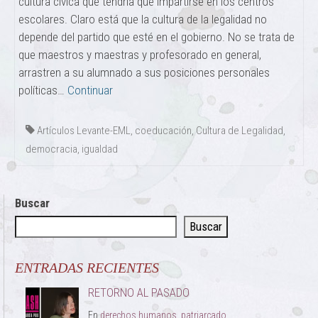
cultura cívica que tendría que impartirse en los centros
escolares. Claro está que la cultura de la legalidad no
depende del partido que esté en el gobierno. No se trata de
que maestros y maestras y profesorado en general,
arrastren a su alumnado a sus posiciones personales
políticas…
Continuar
Artículos Levante-EML
,
coeducación
,
Cultura de Legalidad
,
democracia
,
igualdad
Buscar
Buscar
ENTRADAS RECIENTES
RETORNO AL PASADO
En
derechos humanos
,
patriarcado