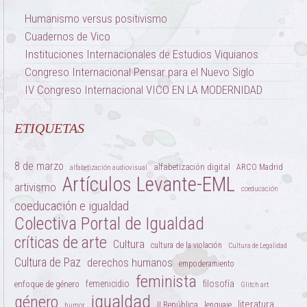
Humanismo versus positivismo
Cuadernos de Vico
Instituciones Internacionales de Estudios Viquianos
Congreso Internacional Pensar para el Nuevo Siglo
IV Congreso Internacional VICO EN LA MODERNIDAD
ETIQUETAS
8 de marzo
alfabetización digital
ARCO Madrid
alfabetización audiovisual
Artículos Levante-EML
artivismo
coeducación
coeducación e igualdad
Colectiva Portal de Igualdad
críticas de arte
Cultura
cultura de la violación
Cultura de Legalidad
Cultura de Paz
derechos humanos
empoderamiento
feminista
femenicidio
filosofía
enfoque de género
Glitch art
igualdad
género
literatura
II República
lenguaje
humor