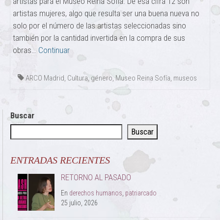
artistas para el Museo Reina Sofía. De esa cifra 12 son
artistas mujeres, algo que resulta ser una buena nueva no
solo por el número de las artistas seleccionadas sino
también por la cantidad invertida en la compra de sus
obras…
Continuar
ARCO Madrid
,
Cultura
,
género
,
Museo Reina Sofía
,
museos
Buscar
Buscar
ENTRADAS RECIENTES
RETORNO AL PASADO
En
derechos humanos
,
patriarcado
25 julio, 2026