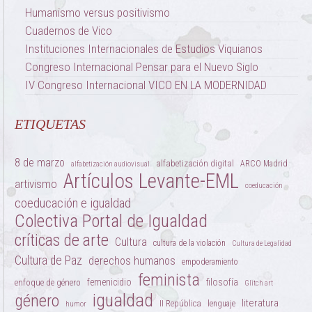
Humanismo versus positivismo
Cuadernos de Vico
Instituciones Internacionales de Estudios Viquianos
Congreso Internacional Pensar para el Nuevo Siglo
IV Congreso Internacional VICO EN LA MODERNIDAD
ETIQUETAS
8 de marzo
alfabetización digital
ARCO Madrid
alfabetización audiovisual
Artículos Levante-EML
artivismo
coeducación
coeducación e igualdad
Colectiva Portal de Igualdad
críticas de arte
Cultura
cultura de la violación
Cultura de Legalidad
Cultura de Paz
derechos humanos
empoderamiento
feminista
femenicidio
filosofía
enfoque de género
Glitch art
igualdad
género
literatura
II República
lenguaje
humor