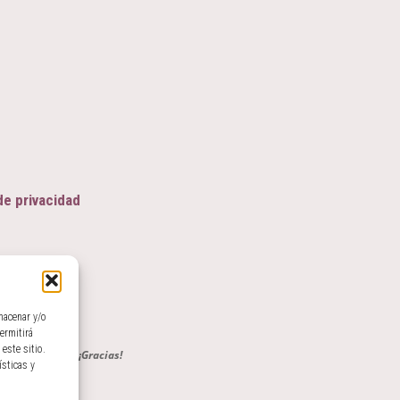
de privacidad
macenar y/o
ermitirá
este sitio.
r tu suscripción.
¡Gracias!
ísticas y