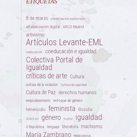
ETIQUETAS
8 de marzo
alfabetización audiovisual
alfabetización digital
ARCO Madrid
artivismo
Artículos Levante-EML
coeducación e igualdad
coeducación
Colectiva Portal de
Igualdad
críticas de arte
Cultura
cultura de la violación
Cultura de Legalidad
Cultura de Paz
derechos humanos
enfoque de género
empoderamiento
feminista
femenicidio
filosofía
igualdad
género
Glitch art
humor
machismo
literatura
II República
lenguaje
María Zambrano
misoginia