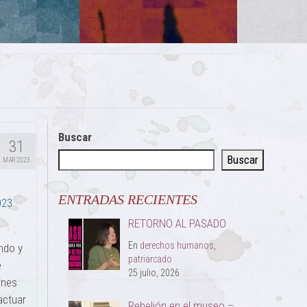
Buscar
31
Buscar
MAR 2023
ENTRADAS RECIENTES
023
RETORNO AL PASADO
En
derechos humanos
,
ndo y
patriarcado
e
25 julio, 2026
enes
actuar
Rebelión en el museo –