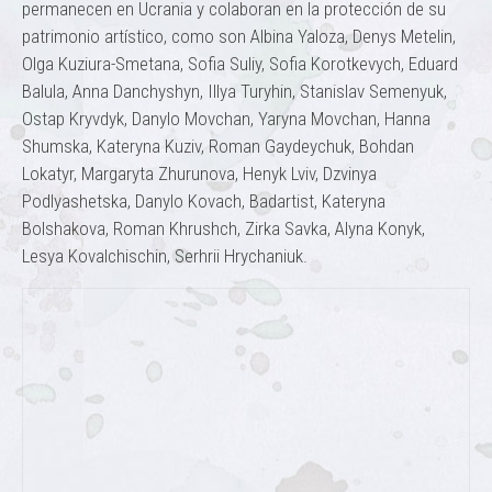
permanecen en Ucrania y colaboran en la protección de su
patrimonio artístico, como son Albina Yaloza, Denys Metelin,
Olga Kuziura-Smetana, Sofia Suliy, Sofia Korotkevych, Eduard
Balula, Anna Danchyshyn, Illya Turyhin, Stanislav Semenyuk,
Ostap Kryvdyk, Danylo Movchan, Yaryna Movchan, Hanna
Shumska, Kateryna Kuziv, Roman Gaydeychuk, Bohdan
Lokatyr, Margaryta Zhurunova, Henyk Lviv, Dzvinya
Podlyashetska, Danylo Kovach, Badartist, Kateryna
Bolshakova, Roman Khrushch, Zirka Savka, Alyna Konyk,
Lesya Kovalchischin, Serhrii Hrychaniuk.