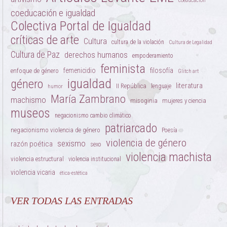
coeducación
coeducación e igualdad
Colectiva Portal de Igualdad
críticas de arte
Cultura
cultura de la violación
Cultura de Legalidad
Cultura de Paz
derechos humanos
empoderamiento
feminista
femenicidio
filosofía
enfoque de género
Glitch art
igualdad
género
literatura
II República
lenguaje
humor
María Zambrano
machismo
misoginia
mujeres y ciencia
museos
negacionismo cambio climático
patriarcado
negacionismo violencia de género
Poesía
violencia de género
sexismo
razón poética
sexo
violencia machista
violencia estructural
violencia institucional
violencia vicaria
ética-estética
VER TODAS LAS ENTRADAS