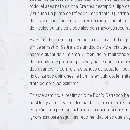
todo, el asesinato de Ana Orantes destapó el tipo de 
y supuso un punto de inflexión importante. Quedaba
de la violencia psíquica y la presión moral que afe
de niveles culturales y sociales con mayores recur
Este tipo de violencia psicológica es más difícil de 
sin dejar rastro. Se trata de un tipo de violencia qu
hacerle dudar de sí misma. A menudo, el maltratado
despectivos, le prohíbe que vea y hable con personas
degradantes, le controla las salidas de casa, le insu
ridiculiza sus opiniones, le humilla en público, le lim
trata como si no existiera.
En este sentido, el testimonio de Rocío Carrasco ha 
hostiles y amenazas en forma de coerciones directas 
corazón. Una prensa analfabeta en cuanto a cuestion
ignorancia para seguir las recomendaciones que exig