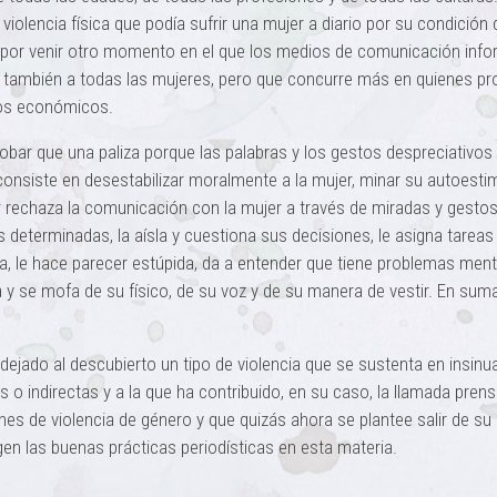
violencia física que podía sufrir una mujer a diario por su condición
 por venir otro momento en el que los medios de comunicación inf
cta también a todas las mujeres, pero que concurre más en quienes p
sos económicos.
probar que una paliza porque las palabras y los gestos despreciativos
e consiste en desestabilizar moralmente a la mujer, minar su autoesti
r rechaza la comunicación con la mujer a través de miradas y gesto
 determinadas, la aísla y cuestiona sus decisiones, le asigna tareas
lta, le hace parecer estúpida, da a entender que tiene problemas ment
ita y se mofa de su físico, de su voz y de su manera de vestir. En suma
dejado al descubierto un tipo de violencia que se sustenta en insin
o indirectas y a la que ha contribuido, en su caso, la llamada prens
es de violencia de género y que quizás ahora se plantee salir de su
en las buenas prácticas periodísticas en esta materia.