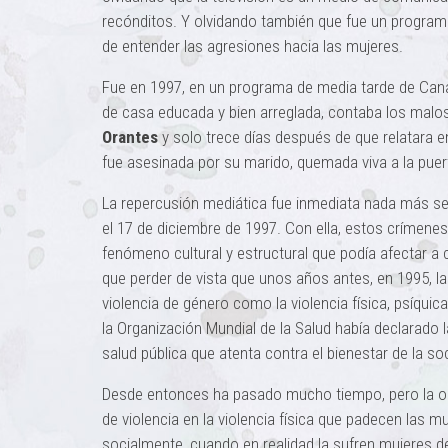
recónditos. Y olvidando también que fue un programa
de entender las agresiones hacia las mujeres.
Fue en 1997, en un programa de media tarde de Cana
de casa educada y bien arreglada, contaba los malos
Orantes
y solo trece días después de que relatara en
fue asesinada por su marido, quemada viva a la puert
La repercusión mediática fue inmediata nada más se
el 17 de diciembre de 1997. Con ella, estos crímen
fenómeno cultural y estructural que podía afectar a c
que perder de vista que unos años antes, en 1995, la
violencia de género como la violencia física, psíquic
la Organización Mundial de la Salud había declarado 
salud pública que atenta contra el bienestar de la so
Desde entonces ha pasado mucho tiempo, pero la opi
de violencia en la violencia física que padecen las
socialmente, cuando en realidad la sufren mujeres d