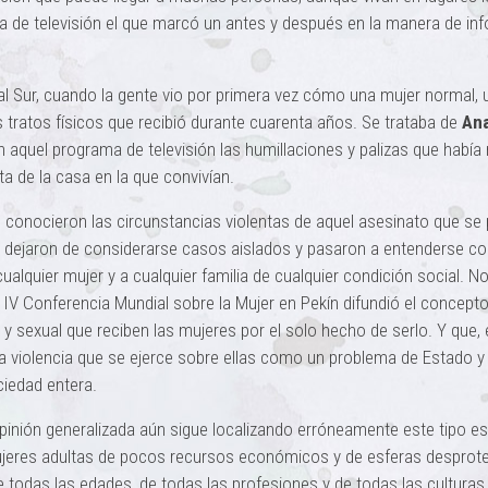
 de televisión el que marcó un antes y después en la manera de inf
l Sur, cuando la gente vio por primera vez cómo una mujer normal,
 tratos físicos que recibió durante cuarenta años. Se trataba de
An
 aquel programa de televisión las humillaciones y palizas que había 
a de la casa en la que convivían.
 conocieron las circunstancias violentas de aquel asesinato que se
es dejaron de considerarse casos aislados y pasaron a entenderse c
ualquier mujer y a cualquier familia de cualquier condición social. N
 IV Conferencia Mundial sobre la Mujer en Pekín difundió el concept
a y sexual que reciben las mujeres por el solo hecho de serlo. Y que,
la violencia que se ejerce sobre ellas como un problema de Estado y
ciedad entera.
nión generalizada aún sigue localizando erróneamente este tipo es
 mujeres adultas de pocos recursos económicos y de esferas desprot
e todas las edades, de todas las profesiones y de todas las culturas