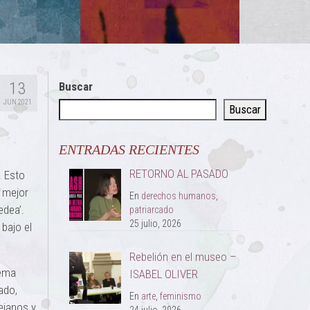
13
Buscar
JUN 2021
Buscar
ENTRADAS RECIENTES
RETORNO AL PASADO
. Esto
, mejor
En
derechos humanos
,
edea’.
patriarcado
25 julio, 2026
bajo el
Rebelión en el museo –
lema
ISABEL OLIVER
ado,
En
arte
,
feminismo
ejanos y