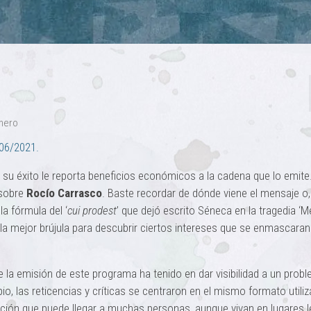
énero
06/2021.
si su éxito le reporta beneficios económicos a la cadena que lo emite
 sobre
Rocío Carrasco
. Baste recordar de dónde viene el mensaje o
la fórmula del ‘
cui prodest
’ que dejó escrito Séneca en la tragedia ‘M
la mejor brújula para descubrir ciertos intereses que se enmascaran 
 la emisión de este programa ha tenido en dar visibilidad a un prob
pio, las reticencias y críticas se centraron en el mismo formato utiliz
ción que puede llegar a muchas personas, aunque vivan en lugares l