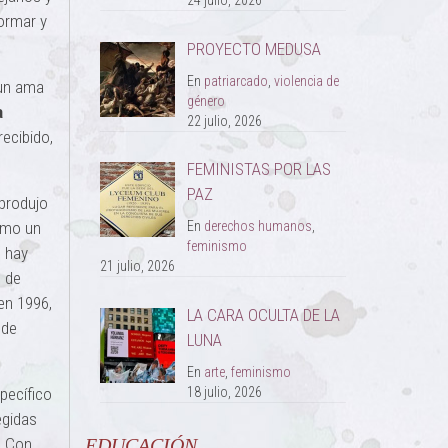
24 julio, 2026
ormar y
PROYECTO MEDUSA
En
patriarcado
,
violencia de
 un ama
género
a
22 julio, 2026
recibido,
FEMINISTAS POR LAS
PAZ
 produjo
omo un
En
derechos humanos
,
feminismo
o hay
21 julio, 2026
o de
 en 1996,
LA CARA OCULTA DE LA
 de
LUNA
En
arte
,
feminismo
pecífico
18 julio, 2026
egidas
. Con
EDUCACIÓN