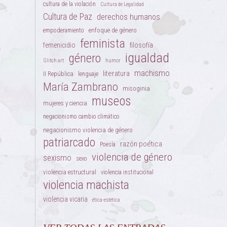
cultura de la violación
Cultura de Legalidad
Cultura de Paz
derechos humanos
enfoque de género
empoderamiento
feminista
femenicidio
filosofía
igualdad
género
Glitch art
humor
machismo
literatura
II República
lenguaje
María Zambrano
misoginia
museos
mujeres y ciencia
negacionismo cambio climático
negacionismo violencia de género
patriarcado
razón poética
Poesía
violencia de género
sexismo
sexo
violencia estructural
violencia institucional
violencia machista
violencia vicaria
ética-estética