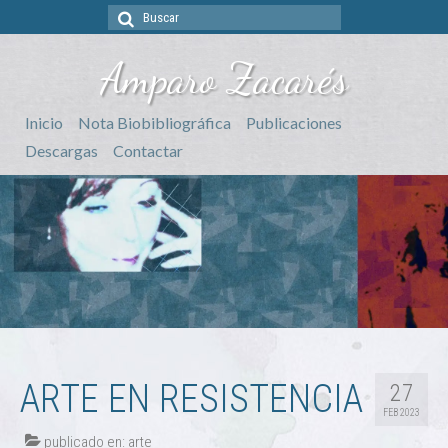
Buscar
por:
Amparo Zacarés
Inicio
Nota Biobibliográfica
Publicaciones
Descargas
Contactar
ARTE EN RESISTENCIA
27
FEB 2023
publicado en:
arte