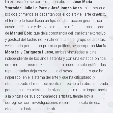
La exposición se completa con obra de
Jose María
Yturralde
,
Julio Le Parc
y
José Iranzo Anzo
, mientras que
los dos primeros se decantan por el op art y el arte cinético,
el tercero lo hace hacia un tipo de abstracción geométrica
ausente de color y de luz. La muestra reúne además la obra
de
Manuel Boix
que deja constancia del carácter expresivo
y gestual del tachismo. Finalmente, a este grupo de artistas,
vertebrado por su compromiso político, se incorporan
María
Montés
y
Enriqueta Hueso
, ambas vinculadas al cine
independiente de los años setenta y con una estética onírica
no exenta de lirismo. El que en esta muestra solo estén ellas
representadas deja en evidencia el sesgo de género que ha
imperado en el sistema del arte y que ha dificultado y
obstaculizado el reconocimiento merecido a la obra realizada
por las mujeres artistas. Un olvido que, sin restar importancia
a la pintura de sus compañeros artistas, tiende hoy a
corregirse con investigaciones recientes no sólo de esa
etapa de la historia sino de otras.