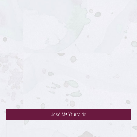
José Mª Yturralde