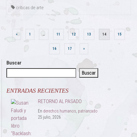
críticas de arte
Paginación
«
1
…
11
12
13
14
15
de
16
17
»
entradas
Buscar
Buscar
ENTRADAS RECIENTES
RETORNO AL PASADO
En
derechos humanos
,
patriarcado
25 julio, 2026