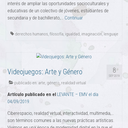
interés de ampliar las oportunidades socioculturales y
educativas de un colectivo de jóvenes, estudiantes de
secundaria y de bachillerato,…
Continuar
derechos humanos
,
filosofía
,
igualdad
,
imaginación
,
lenguaje
8
Videojuegos: Arte y Género
SEP 2019
publicado en:
arte
,
género
,
realidad virtual
Artículo publicado en el
LEVANTE – EMV el día
04/09/2019.
Ciberespacio, realidad virtual, interactividad, multimedia,…
son términos comunes a las nuevas prácticas artísticas.
Vivimos en una época de modernidad digital en la que el