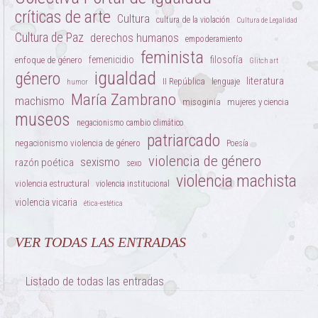
críticas de arte
Cultura
cultura de la violación
Cultura de Legalidad
Cultura de Paz
derechos humanos
empoderamiento
feminista
femenicidio
filosofía
enfoque de género
Glitch art
igualdad
género
literatura
II República
lenguaje
humor
María Zambrano
machismo
misoginia
mujeres y ciencia
museos
negacionismo cambio climático
patriarcado
negacionismo violencia de género
Poesía
violencia de género
sexismo
razón poética
sexo
violencia machista
violencia estructural
violencia institucional
violencia vicaria
ética-estética
VER TODAS LAS ENTRADAS
Listado de todas las entradas