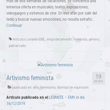
más de dos semanas de vacaciones, se concentra una
inmensa oferta en musicales, teatro, exposiciones,
videojuegos y estrenos de cine. En ese afán por salir del
tedio y buscar nuevas emociones, no resulta extraño…
Continuar
Artículos Levante-EML
,
empoderamiento
,
feminista
,
género
,
patriarcado
19
Artivismo feminista
DIC 2019
publicado en:
arte
,
feminismo
,
libertad de expresión
Artículo publicado en el
LEVANTE – EMV el día
16/12/2019.