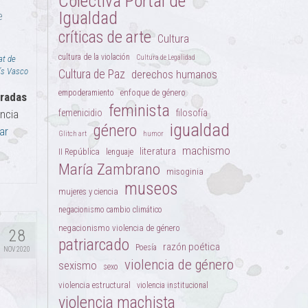
Colectiva Portal de
Igualdad
e
críticas de arte
Cultura
cultura de la violación
Cultura de Legalidad
at de
aís Vasco
Cultura de Paz
derechos humanos
enfoque de género
empoderamiento
radas
feminista
encia
femenicidio
filosofía
igualdad
género
ar
Glitch art
humor
machismo
literatura
II República
lenguaje
María Zambrano
misoginia
museos
mujeres y ciencia
negacionismo cambio climático
negacionismo violencia de género
28
patriarcado
razón poética
Poesía
NOV 2020
violencia de género
sexismo
sexo
violencia estructural
violencia institucional
violencia machista