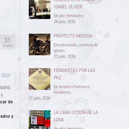
ISABEL OLIVER
En
arte
,
feminismo
24 julio, 2026
PROYECTO MEDUSA
31
En
patriarcado
,
violencia de
DIC 2020
género
22 julio, 2026
FEMINISTAS POR LAS
e 2020
PAZ
adrid,
En
derechos humanos
,
feminismo
 y
21 julio, 2026
acar de
LA CARA OCULTA DE LA
rados y
LUNA
En
arte
,
feminismo