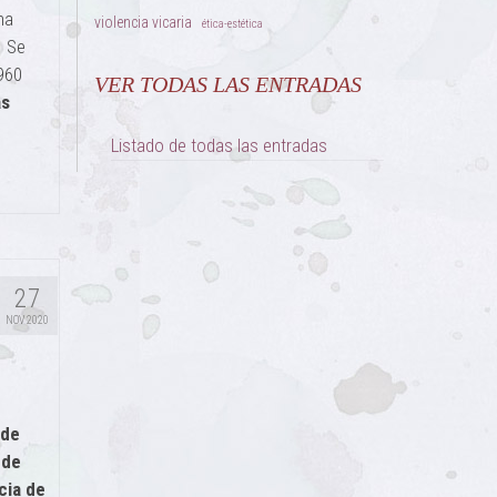
na
violencia vicaria
ética-estética
. Se
960
VER TODAS LAS ENTRADAS
as
Listado de todas las entradas
27
NOV 2020
 de
 de
cia de