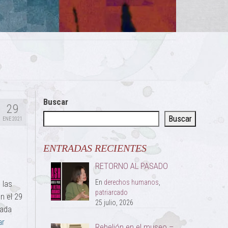
Buscar
29
Buscar
ENE 2021
ENTRADAS RECIENTES
RETORNO AL PASADO
En
derechos humanos
,
 las
patriarcado
n el 29
25 julio, 2026
mada
ar
Rebelión en el museo –