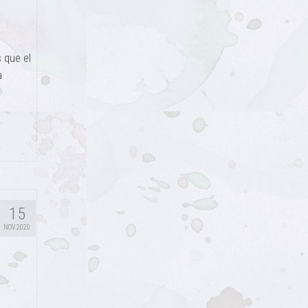
s que el
a
15
NOV 2020