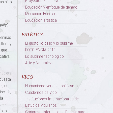
Proyectos Educativos
han sido
Educación y enfoque de género
Mediación Escolar
Educación artística
uity’
,
l
ESTÉTICA
meninas
El gusto, lo bello y lo sublime
ltura y
FOTCIENCIA 2010
a que
cativa.
Lo sublime tecnológico
Arte y Naturaleza
a
hubiera
VICO
opuesta
es, no
Humanismo versus positivismo
ncluía,
Cuadernos de Vico
la
Instituciones Internacionales de
istas
Estudios Viquianos
io lo
Congreso Internacional Pensar para