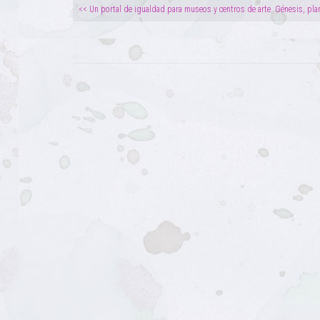
<< Un portal de igualdad para museos y centros de arte. Génesis, pla