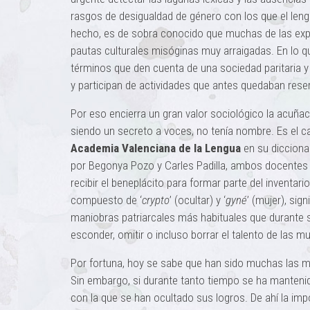
rasgos de desigualdad de género con los que el lengua
hecho, es de sobra conocido que muchas de las ex
pautas culturales misóginas muy arraigadas. En lo q
términos que den cuenta de una sociedad paritaria
y participan de actividades que antes quedaban res
Por eso encierra un gran valor sociológico la acuña
siendo un secreto a voces, no tenía nombre. Es el 
Academia Valenciana de la Lengua
en su dicciona
por Begonya Pozo y Carles Padilla, ambos docentes d
recibir el beneplácito para formar parte del inventar
compuesto de ‘
crypto
’ (ocultar) y ‘
gyné
’ (mujer), sig
maniobras patriarcales más habituales que durante si
esconder, omitir o incluso borrar el talento de las mu
Por fortuna, hoy se sabe que han sido muchas las muj
Sin embargo, si durante tanto tiempo se ha mantenido 
con la que se han ocultado sus logros. De ahí la im