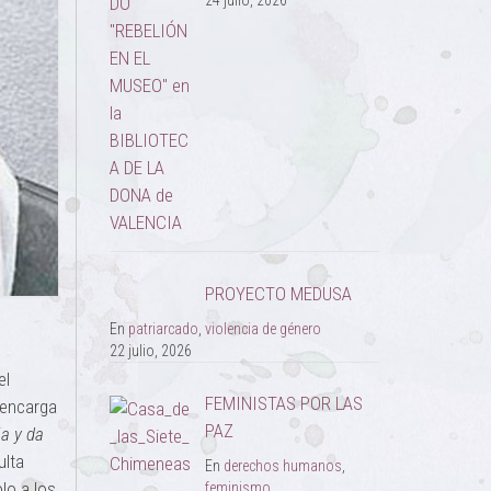
24 julio, 2026
PROYECTO MEDUSA
En
patriarcado
,
violencia de género
22 julio, 2026
el
FEMINISTAS POR LAS
 encarga
PAZ
ja y da
ulta
En
derechos humanos
,
lo a los
feminismo