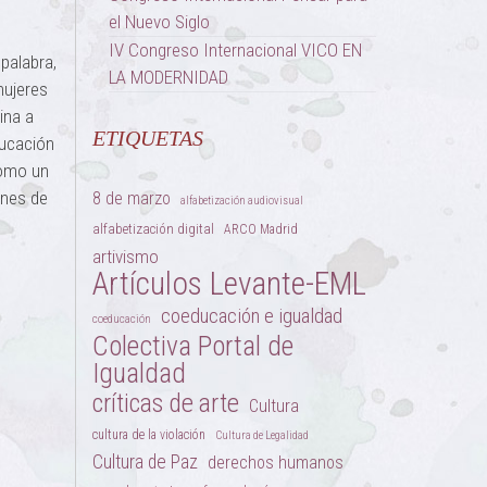
el Nuevo Siglo
IV Congreso Internacional VICO EN
palabra,
LA MODERNIDAD
mujeres
ina a
ETIQUETAS
ducación
como un
enes de
8 de marzo
alfabetización audiovisual
alfabetización digital
ARCO Madrid
artivismo
Artículos Levante-EML
coeducación e igualdad
coeducación
Colectiva Portal de
Igualdad
críticas de arte
Cultura
cultura de la violación
Cultura de Legalidad
Cultura de Paz
derechos humanos