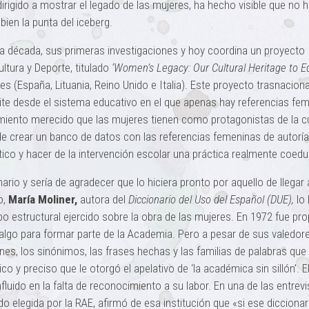
dirigido a mostrar el legado de las mujeres, ha hecho visible que no 
ien la punta del iceberg.
a década, sus primeras investigaciones y hoy coordina un proyecto
ltura y Deporte, titulado
‘Women’s Legacy: Our Cultural Heritage to Eq
es (España, Lituania, Reino Unido e Italia). Este proyecto trasnaciona
ite desde el sistema educativo en el que apenas hay referencias fe
cimiento merecido que las mujeres tienen como protagonistas de la cu
a de crear un banco de datos con las referencias femeninas de autorí
tico y hacer de la intervención escolar una práctica realmente coedu
nario y sería de agradecer que lo hiciera pronto por aquello de llegar 
o,
María Moliner,
autora
del
Diccionario del Uso del Español (DUE),
lo 
 estructural ejercido sobre la obra de las mujeres. En 1972 fue pr
algo para formar parte de la Academia. Pero a pesar de sus valedor
nes, los sinónimos, las frases hechas y las familias de palabras que i
o y preciso que le otorgó el apelativo de ‘la académica sin sillón’. El
fluido en la falta de reconocimiento a su labor. En una de las entrev
do elegida por la RAE, afirmó de esa institución que «si ese diccionar