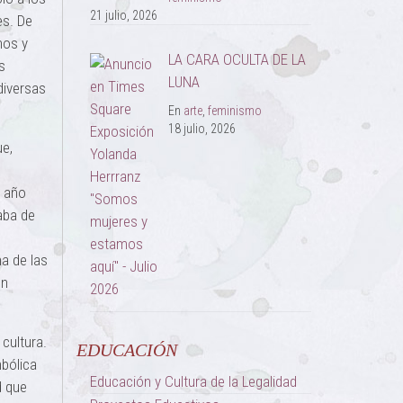
21 julio, 2026
es. De
mos y
LA CARA OCULTA DE LA
s
LUNA
diversas
En
arte
,
feminismo
18 julio, 2026
ue,
n año
aba de
na de las
en
cultura.
EDUCACIÓN
mbólica
Educación y Cultura de la Legalidad
d que