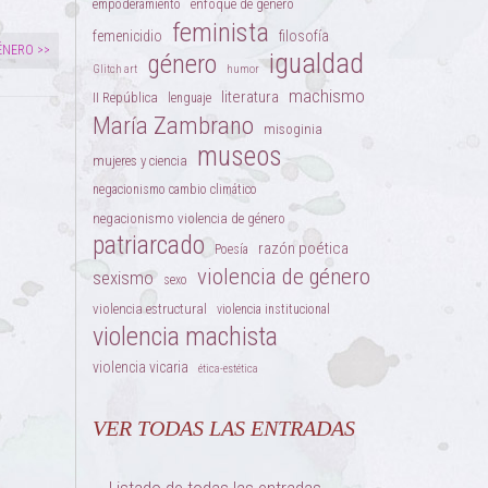
enfoque de género
empoderamiento
feminista
femenicidio
filosofía
ÉNERO >>
igualdad
género
Glitch art
humor
machismo
literatura
II República
lenguaje
María Zambrano
misoginia
museos
mujeres y ciencia
negacionismo cambio climático
negacionismo violencia de género
patriarcado
razón poética
Poesía
violencia de género
sexismo
sexo
violencia estructural
violencia institucional
violencia machista
violencia vicaria
ética-estética
VER TODAS LAS ENTRADAS