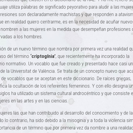
je utiliza palabras de significado peyorativo para aludir a las mujer
presiones son declaradamente machistas y que responden a atavis
ue en realidad quiero centrarme, es en la necesidad de acuñar nuevo
 y nombren a las mujeres en la medida que desempeñan profesiones 
ervadas a los hombres.
ción de un nuevo término que nombra por primera vez una realidad q
caso del término
‘criptogínia’
, que recientemente ha incorporado la
rio normativo. Un vocablo que fue creado y presentado hace casi u
e la Universitat de València. Se trata de un concepto nuevo que ac
io de vocablos que se aceptan en este diccionario. De raíces griegas,
nifica la ocultación de los referentes femeninos. Y con ello designa u
glos ha utilizado un sistema cultural androcéntrico y que consiste 
jeres en las artes y en las ciencias.
eres las que han contribuido al desarrollo del conocimiento y de la 
lo contrario, ha sido debido a la misoginia y a toda la violencia si
portancia de un término que por primera vez da nombre a una realida