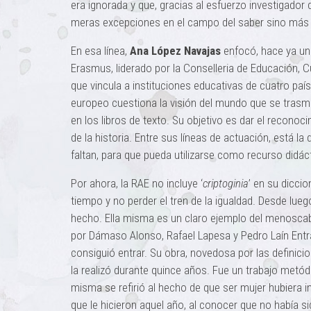
era ignorada y que, gracias al esfuerzo investigador 
meras excepciones en el campo del saber sino más b
En esa línea,
Ana López Navajas
enfocó, hace ya un
Erasmus, liderado por la Conselleria de Educación, Cu
que vincula a instituciones educativas de cuatro país
europeo cuestiona la visión del mundo que se trasm
en los libros de texto. Su objetivo es dar el recono
de la historia. Entre sus líneas de actuación, está l
faltan, para que pueda utilizarse como recurso didác
Por ahora, la RAE no incluye ‘
criptoginia
’ en su diccio
tiempo y no perder el tren de la igualdad. Desde lueg
hecho. Ella misma es un claro ejemplo del menoscabo
por Dámaso Alonso, Rafael Lapesa y Pedro Laín Entr
consiguió entrar. Su obra, novedosa por las definicio
la realizó durante quince años. Fue un trabajo metódic
misma se refirió al hecho de que ser mujer hubiera in
que le hicieron aquel año, al conocer que no había si