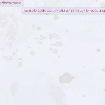
nteamiento y acción.
FEMINISMO, COEDUCACIÓN Y CULTURA DE PAZ CON ENFOQUE DE G