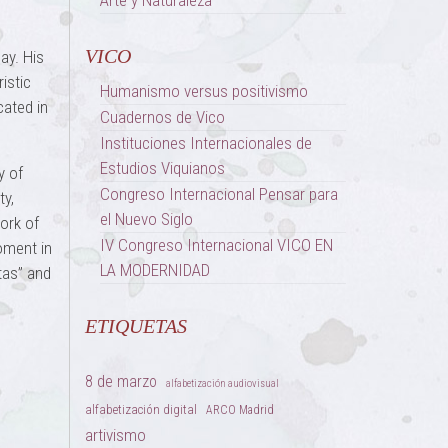
Arte y Naturaleza
VICO
ay. His
istic
Humanismo versus positivismo
cated in
Cuadernos de Vico
Instituciones Internacionales de
Estudios Viquianos
y of
Congreso Internacional Pensar para
ty,
el Nuevo Siglo
ork of
IV Congreso Internacional VICO EN
moment in
LA MODERNIDAD
tas” and
ETIQUETAS
8 de marzo
alfabetización audiovisual
alfabetización digital
ARCO Madrid
artivismo