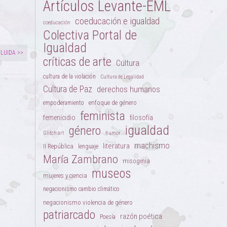
Artículos Levante-EML
coeducación e igualdad
coeducación
Colectiva Portal de
Igualdad
LUIDA >>
críticas de arte
Cultura
cultura de la violación
Cultura de Legalidad
Cultura de Paz
derechos humanos
enfoque de género
empoderamiento
feminista
femenicidio
filosofía
igualdad
género
Glitch art
humor
machismo
literatura
II República
lenguaje
María Zambrano
misoginia
museos
mujeres y ciencia
negacionismo cambio climático
negacionismo violencia de género
patriarcado
razón poética
Poesía