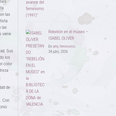
enes
rta
on las
tista
 las
Rebelión en el museo –
s viene
ISABEL OLIVER
En
arte
,
feminismo
dad. Sus
24 julio, 2026
do los
el color
treza
idad de
a. Con
monio