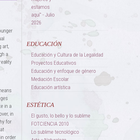
ounger
ual
EDUCACIÓN
 art,
ugh a
Educación y Cultura de la Legalidad
reality
Proyectos Educativos
Educación y enfoque de género
Mediación Escolar
Educación artística
 means
ages
ESTÉTICA
e in a
ver, in
El gusto, lo bello y lo sublime
hy for
FOTCIENCIA 2010
hat
Lo sublime tecnológico
 in order