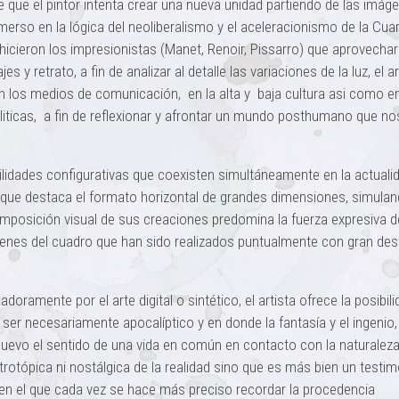
que el pintor intenta crear una nueva unidad partiendo de las imág
merso en la lógica del neoliberalismo y el aceleracionismo de la Cua
icieron los impresionistas (Manet, Renoir, Pissarro) que aprovechar
s y retrato, a fin de analizar al detalle las variaciones de la luz, el ar
 en los medios de comunicación, en la alta y baja cultura asi como en
liticas, a fin de reflexionar y afrontar un mundo posthumano que no
ilidades configurativas que coexisten simultáneamente en la actuali
 que destaca el formato horizontal de grandes dimensiones, simulan
composición visual de sus creaciones predomina la fuerza expresiva d
genes del cuadro que han sido realizados puntualmente con gran des
oramente por el arte digital o sintético, el artista ofrece la posibil
 ser necesariamente apocalíptico y en donde la fantasía y el ingenio,
evo el sentido de una vida en común en contacto con la naturalez
rotópica ni nostálgica de la realidad sino que es más bien un testi
 en el que cada vez se hace más preciso recordar la procedencia