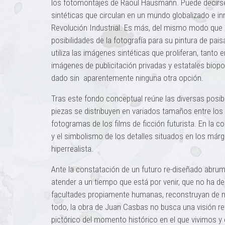
los fotomontajes de Raoul Hausmann. Puede decirse 
sintéticas que circulan en un mundo globalizado e in
Revolución Industrial. Es más, del mismo modo que h
posibilidades de la fotografía para su pintura de paisaje
utiliza las imágenes sintéticas que proliferan, tanto
imágenes de publicitación privadas y estatales biopo
dado sin aparentemente ninguna otra opción.
Tras este fondo conceptual reúne las diversas posib
piezas se distribuyen en variados tamaños entre los
fotogramas de los films de ficción futurista. En la 
y el simbolismo de los detalles situados en los már
hiperrealista.
Ante la constatación de un futuro re-diseñado abrumad
atender a un tiempo que está por venir, que no ha de
facultades propiamente humanas, reconstruyan de nu
todo, la obra de Juan Casbas no busca una visión ret
pictórico del momento histórico en el que vivimos y