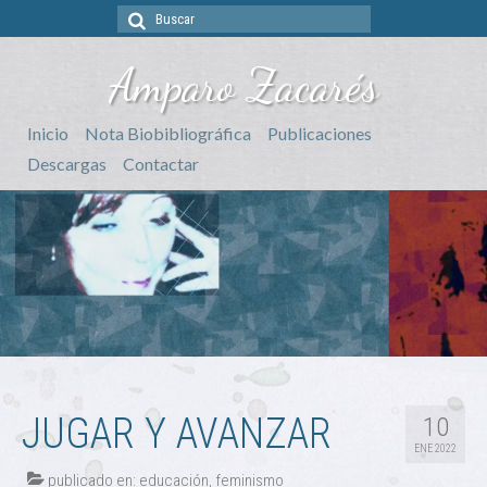
Buscar
por:
Amparo Zacarés
Inicio
Nota Biobibliográfica
Publicaciones
Descargas
Contactar
JUGAR Y AVANZAR
10
ENE 2022
publicado en:
educación
,
feminismo