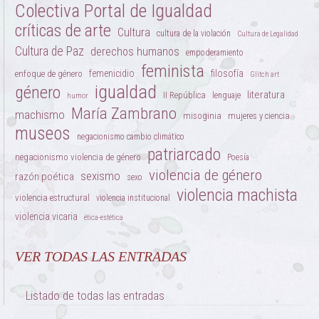
Colectiva Portal de Igualdad
críticas de arte
Cultura
cultura de la violación
Cultura de Legalidad
Cultura de Paz
derechos humanos
empoderamiento
feminista
femenicidio
filosofía
enfoque de género
Glitch art
igualdad
género
literatura
II República
lenguaje
humor
María Zambrano
machismo
misoginia
mujeres y ciencia
museos
negacionismo cambio climático
patriarcado
negacionismo violencia de género
Poesía
violencia de género
sexismo
razón poética
sexo
violencia machista
violencia estructural
violencia institucional
violencia vicaria
ética-estética
VER TODAS LAS ENTRADAS
Listado de todas las entradas