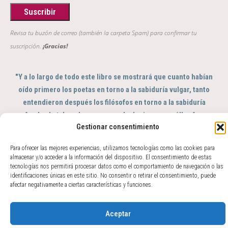
Revisa tu buzón de correo (también la carpeta Spam) para confirmar tu
suscripción.
¡Gracias!
"Y a lo largo de todo este libro se mostrará que cuanto habían
oído primero los poetas en torno a la sabiduría vulgar, tanto
entendieron después los filósofos en torno a la sabiduría
profunda; de tal modo que se puede decir que aquéllos fueron
Gestionar consentimiento
el sentido y éstos el intelecto del género humano"
GIAMBATTISTA VICO, Scienza Nuova, 363
Para ofrecer las mejores experiencias, utilizamos tecnologías como las cookies para
© 2017 - 2026 Amparo Zacarés -
almacenar y/o acceder a la información del dispositivo. El consentimiento de estas
tecnologías nos permitirá procesar datos como el comportamiento de navegación o las
info@amparozacares.com
Cookies
Privacidad
identificaciones únicas en este sitio. No consentir o retirar el consentimiento, puede
afectar negativamente a ciertas características y funciones.
Aceptar