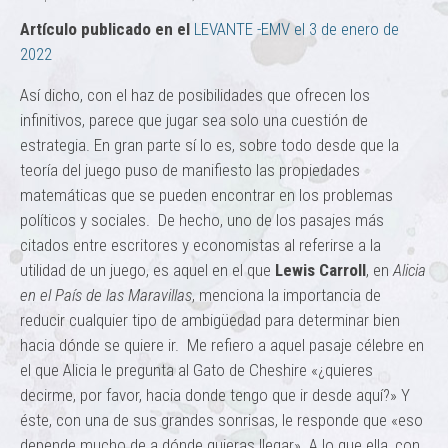
Artículo publicado en el
LEVANTE -EMV el 3 de enero de
2022
Así dicho, con el haz de posibilidades que ofrecen los
infinitivos, parece que jugar sea solo una cuestión de
estrategia. En gran parte sí lo es, sobre todo desde que la
teoría del juego puso de manifiesto las propiedades
matemáticas que se pueden encontrar en los problemas
políticos y sociales. De hecho, uno de los pasajes más
citados entre escritores y economistas al referirse a la
utilidad de un juego, es aquel en el que
Lewis Carroll
, en
Alicia
en el País de las Maravillas
, menciona la importancia de
reducir cualquier tipo de ambigüedad para determinar bien
hacia dónde se quiere ir. Me refiero a aquel pasaje célebre en
el que Alicia le pregunta al Gato de Cheshire «¿quieres
decirme, por favor, hacia donde tengo que ir desde aquí?» Y
éste, con una de sus grandes sonrisas, le responde que «eso
depende mucho de a dónde quieras llegar». A lo que ella, con