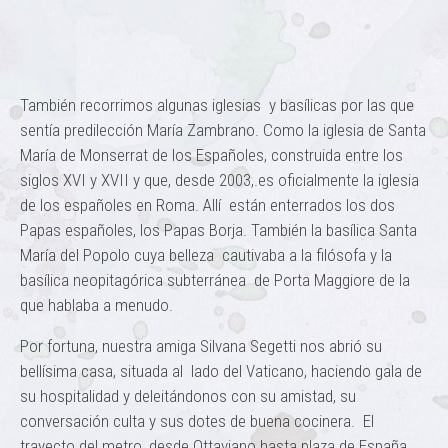
También recorrimos algunas iglesias y basílicas por las que
sentía predilección María Zambrano. Como la iglesia de Santa
María de Monserrat de los Españoles, construida entre los
siglos XVI y XVII y que, desde 2003,.es oficialmente la iglesia
de los españoles en Roma. Allí están enterrados los dos
Papas españoles, los Papas Borja. También la basílica Santa
María del Popolo cuya belleza cautivaba a la filósofa y la
basílica neopitagórica subterránea de Porta Maggiore de la
que hablaba a menudo.
Por fortuna, nuestra amiga Silvana Segetti nos abrió su
bellísima casa, situada al lado del Vaticano, haciendo gala de
su hospitalidad y deleitándonos con su amistad, su
conversación culta y sus dotes de buena cocinera. El
trayecto del metro, desde Ottaviano hasta plaza de España,