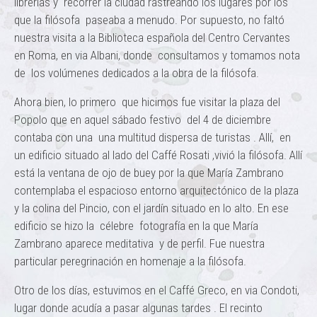
librerías y recorrer la ciudad rastreando los lugares por los
que la filósofa paseaba a menudo. Por supuesto, no faltó
nuestra visita a la Biblioteca española del Centro Cervantes
en Roma, en via Albani, donde consultamos y tomamos nota
de los volúmenes dedicados a la obra de la filósofa.
Ahora bien, lo primero que hicimos fue visitar la plaza del
Popolo que en aquel sábado festivo del 4 de diciembre
contaba con una una multitud dispersa de turistas . Allí, en
un edificio situado al lado del Caffé Rosati ,vivió la filósofa. Allí
está la ventana de ojo de buey por la que María Zambrano
contemplaba el espacioso entorno arquitectónico de la plaza
y la colina del Pincio, con el jardín situado en lo alto. En ese
edificio se hizo la célebre fotografía en la que María
Zambrano aparece meditativa y de perfil. Fue nuestra
particular peregrinación en homenaje a la filósofa.
Otro de los días, estuvimos en el Caffé Greco, en via Condoti,
lugar donde acudía a pasar algunas tardes . El recinto