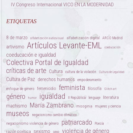
IV Congreso Internacional VICO EN LA MODERNIDAD
ETIQUETAS
8 de marzo
alfabetización digital
ARCO Madrid
alfabetización audiovisual
Artículos Levante-EML
artivismo
coeducación
coeducación e igualdad
Colectiva Portal de Igualdad
críticas de arte
Cultura
cultura de la violación
Cultura de Legalidad
Cultura de Paz
derechos humanos
empoderamiento
feminista
femenicidio
filosofía
enfoque de género
Glitch art
igualdad
género
literatura
II República
lenguaje
humor
María Zambrano
machismo
misoginia
mujeres y ciencia
museos
negacionismo cambio climático
patriarcado
negacionismo violencia de género
Poesía
violencia de género
sexismo
razón poética
sexo