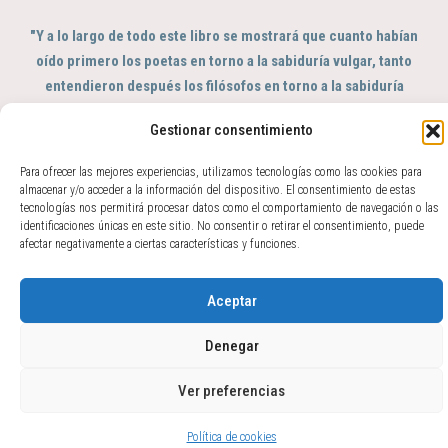
"Y a lo largo de todo este libro se mostrará que cuanto habían
oído primero los poetas en torno a la sabiduría vulgar, tanto
entendieron después los filósofos en torno a la sabiduría
profunda; de tal modo que se puede decir que aquéllos fueron
Gestionar consentimiento
el sentido y éstos el intelecto del género humano"
GIAMBATTISTA VICO, Scienza Nuova, 363
Para ofrecer las mejores experiencias, utilizamos tecnologías como las cookies para
almacenar y/o acceder a la información del dispositivo. El consentimiento de estas
© 2017 - 2026 Amparo Zacarés -
tecnologías nos permitirá procesar datos como el comportamiento de navegación o las
info@amparozacares.com
Cookies
Privacidad
identificaciones únicas en este sitio. No consentir o retirar el consentimiento, puede
afectar negativamente a ciertas características y funciones.
Aceptar
Denegar
Ver preferencias
Política de cookies