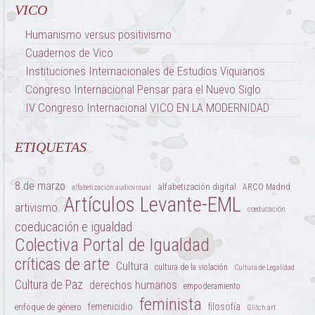
VICO
Humanismo versus positivismo
Cuadernos de Vico
Instituciones Internacionales de Estudios Viquianos
Congreso Internacional Pensar para el Nuevo Siglo
IV Congreso Internacional VICO EN LA MODERNIDAD
ETIQUETAS
8 de marzo
alfabetización digital
ARCO Madrid
alfabetización audiovisual
Artículos Levante-EML
artivismo
coeducación
coeducación e igualdad
Colectiva Portal de Igualdad
críticas de arte
Cultura
cultura de la violación
Cultura de Legalidad
Cultura de Paz
derechos humanos
empoderamiento
feminista
femenicidio
filosofía
enfoque de género
Glitch art