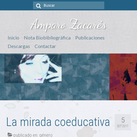
Buscar
por:
Amparo Zacarés
Inicio
Nota Biobibliográfica
Publicaciones
Descargas
Contactar
La mirada coeducativa
5
OCT 2017
publicado en:
género