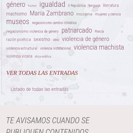
igualdad
género
literatura
II República
lenguaje
humor
María Zambrano
machismo
misoginia
mujeres y ciencia
museos
negacionismo cambio climático
patriarcado
negacionismo violencia de género
Poesía
violencia de género
sexismo
razón poética
sexo
violencia machista
violencia estructural
violencia institucional
violencia vicaria
ética-estética
VER TODAS LAS ENTRADAS
Listado de todas las entradas
TE AVISAMOS CUANDO SE
PUBLIQUEN CONTENIDOS