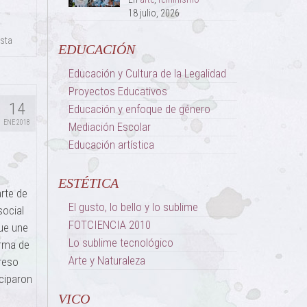
18 julio, 2026
sta
EDUCACIÓN
Educación y Cultura de la Legalidad
Proyectos Educativos
14
Educación y enfoque de género
ENE 2018
Mediación Escolar
Educación artística
ESTÉTICA
rte de
El gusto, lo bello y lo sublime
social
FOTCIENCIA 2010
que une
Lo sublime tecnológico
orma de
Arte y Naturaleza
reso
iciparon
VICO