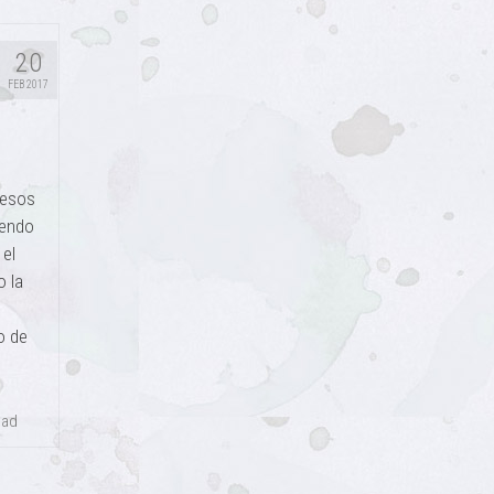
20
FEB 2017
cesos
iendo
 el
o la
o de
dad