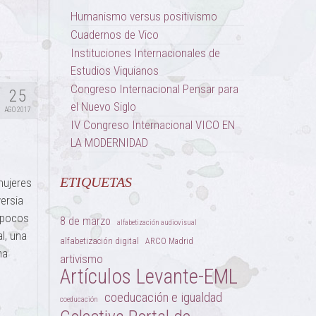
Humanismo versus positivismo
Cuadernos de Vico
Instituciones Internacionales de
Estudios Viquianos
Congreso Internacional Pensar para
25
el Nuevo Siglo
AGO 2017
IV Congreso Internacional VICO EN
LA MODERNIDAD
ETIQUETAS
mujeres
ersia
 pocos
8 de marzo
alfabetización audiovisual
l, una
alfabetización digital
ARCO Madrid
na
artivismo
Artículos Levante-EML
coeducación e igualdad
coeducación