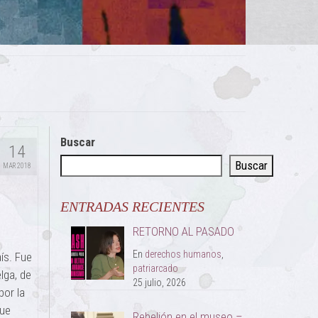
Buscar
14
Buscar
MAR 2018
ENTRADAS RECIENTES
RETORNO AL PASADO
En
derechos humanos
,
aís. Fue
patriarcado
lga, de
25 julio, 2026
por la
que
Rebelión en el museo –