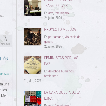
r
ISABEL OLIVER
En
arte
,
feminismo
ista
24 julio, 2026
PROYECTO MEDUSA
En
patriarcado
,
violencia de
6
género
MAR 2018
22 julio, 2026
FEMINISTAS POR LAS
ELLÓN
PAZ
En
derechos humanos
,
DE LA UJI
feminismo
21 julio, 2026
ta una
n los
LA CARA OCULTA DE LA
. Me
LUNA
En
arte
,
feminismo