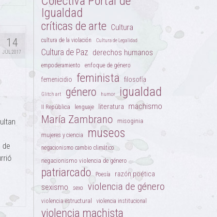
Colectiva Portal de
Igualdad
críticas de arte
Cultura
14
cultura de la violación
Cultura de Legalidad
Cultura de Paz
derechos humanos
JUL 2017
enfoque de género
empoderamiento
feminista
femenicidio
filosofía
igualdad
género
Glitch art
humor
machismo
literatura
II República
lenguaje
María Zambrano
ultan
misoginia
museos
mujeres y ciencia
o de
negacionismo cambio climático
rrió
negacionismo violencia de género
patriarcado
razón poética
Poesía
violencia de género
sexismo
sexo
violencia estructural
violencia institucional
violencia machista