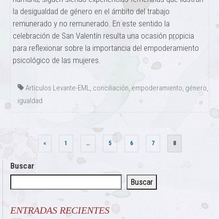
la desigualdad de género en el ámbito del trabajo
remunerado y no remunerado. En este sentido la
celebración de San Valentín resulta una ocasión propicia
para reflexionar sobre la importancia del empoderamiento
psicológico de las mujeres.
Artículos Levante-EML
,
conciliación
,
empoderamiento
,
género
,
igualdad
Paginación
«
1
…
5
6
7
8
de
Buscar
entradas
Buscar
ENTRADAS RECIENTES