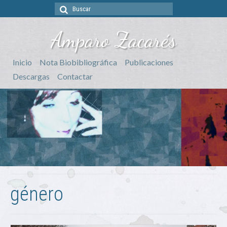
Buscar
por:
Amparo Zacarés
Inicio
Nota Biobibliográfica
Publicaciones
Descargas
Contactar
género