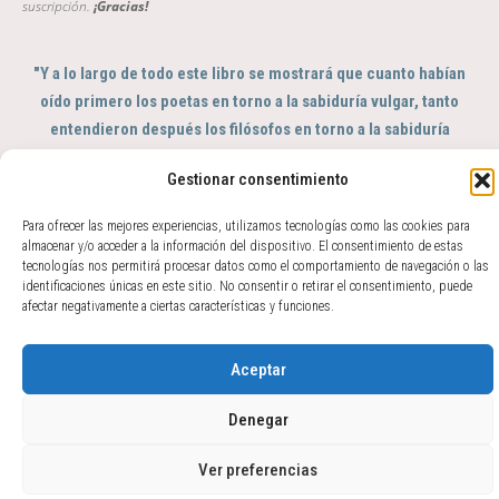
suscripción.
¡Gracias!
"Y a lo largo de todo este libro se mostrará que cuanto habían
oído primero los poetas en torno a la sabiduría vulgar, tanto
entendieron después los filósofos en torno a la sabiduría
profunda; de tal modo que se puede decir que aquéllos fueron
Gestionar consentimiento
el sentido y éstos el intelecto del género humano"
GIAMBATTISTA VICO, Scienza Nuova, 363
Para ofrecer las mejores experiencias, utilizamos tecnologías como las cookies para
almacenar y/o acceder a la información del dispositivo. El consentimiento de estas
© 2017 - 2026 Amparo Zacarés -
tecnologías nos permitirá procesar datos como el comportamiento de navegación o las
info@amparozacares.com
Cookies
Privacidad
identificaciones únicas en este sitio. No consentir o retirar el consentimiento, puede
afectar negativamente a ciertas características y funciones.
Aceptar
Denegar
Ver preferencias