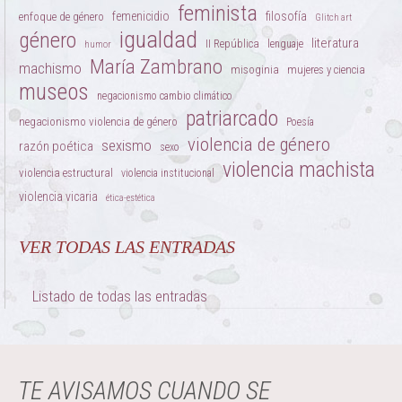
feminista
femenicidio
filosofía
enfoque de género
Glitch art
igualdad
género
literatura
II República
lenguaje
humor
María Zambrano
machismo
misoginia
mujeres y ciencia
museos
negacionismo cambio climático
patriarcado
negacionismo violencia de género
Poesía
violencia de género
sexismo
razón poética
sexo
violencia machista
violencia estructural
violencia institucional
violencia vicaria
ética-estética
VER TODAS LAS ENTRADAS
Listado de todas las entradas
TE AVISAMOS CUANDO SE