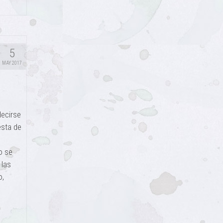
5
MAY 2017
decirse
esta de
o se
 las
o,