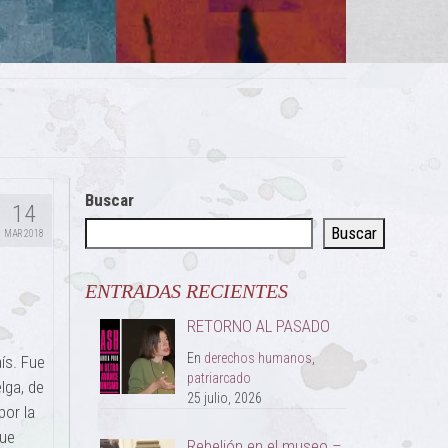
Buscar
14
Buscar
MAR 2018
ENTRADAS RECIENTES
RETORNO AL PASADO
En
derechos humanos
,
aís. Fue
patriarcado
lga, de
25 julio, 2026
por la
que
Rebelión en el museo –