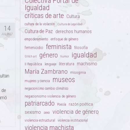
Colectiva Portal de
Igualdad
críticas de arte
Cultura
cultura de la violación
Cultura de Legalidad
14
Cultura de Paz
derechos humanos
JUL 2017
enfoque de género
empoderamiento
feminista
femenicidio
filosofía
igualdad
género
Glitch art
humor
machismo
literatura
II República
lenguaje
María Zambrano
misoginia
ultan
museos
mujeres y ciencia
negacionismo cambio climático
o de
negacionismo violencia de género
rrió
patriarcado
razón poética
Poesía
violencia de género
sexismo
sexo
violencia estructural
violencia institucional
violencia machista