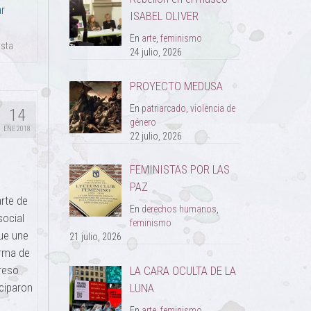
r
ISABEL OLIVER
En
arte
,
feminismo
ista
24 julio, 2026
PROYECTO MEDUSA
En
patriarcado
,
violencia de
14
género
ENE 2018
22 julio, 2026
FEMINISTAS POR LAS
PAZ
rte de
En
derechos humanos
,
social
feminismo
que une
21 julio, 2026
orma de
reso
LA CARA OCULTA DE LA
iciparon
LUNA
En
arte
,
feminismo