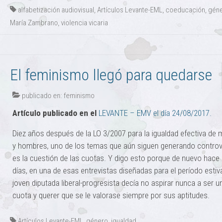
alfabetización audiovisual
,
Artículos Levante-EML
,
coeducación
,
gén
María Zambrano
,
violencia vicaria
El feminismo llegó para quedarse
publicado en:
feminismo
Artículo publicado en el
LEVANTE – EMV el día 24/08/2017.
Diez años después de la LO 3/2007 para la igualdad efectiva de 
y hombres, uno de los temas que aún siguen generando controv
es la cuestión de las cuotas. Y digo esto porque de nuevo hace
días, en una de esas entrevistas diseñadas para el período estiva
joven diputada liberal-progresista decía no aspirar nunca a ser u
cuota y querer que se le valorase siempre por sus aptitudes.
Artículos Levante-EML
,
género
,
igualdad