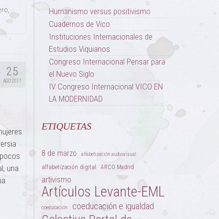
ero
,
Humanismo versus positivismo
Cuadernos de Vico
Instituciones Internacionales de
Estudios Viquianos
Congreso Internacional Pensar para
25
el Nuevo Siglo
AGO 2017
IV Congreso Internacional VICO EN
LA MODERNIDAD
ETIQUETAS
mujeres
ersia
8 de marzo
 pocos
alfabetización audiovisual
l, una
alfabetización digital
ARCO Madrid
artivismo
na
Artículos Levante-EML
coeducación e igualdad
coeducación