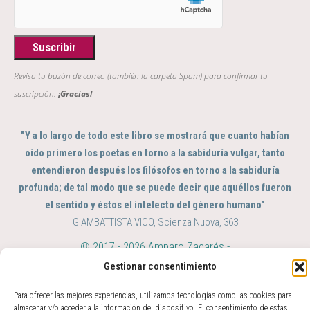
Revisa tu buzón de correo (también la carpeta Spam) para confirmar tu
suscripción.
¡Gracias!
"Y a lo largo de todo este libro se mostrará que cuanto habían
oído primero los poetas en torno a la sabiduría vulgar, tanto
entendieron después los filósofos en torno a la sabiduría
profunda; de tal modo que se puede decir que aquéllos fueron
el sentido y éstos el intelecto del género humano"
GIAMBATTISTA VICO, Scienza Nuova, 363
© 2017 - 2026 Amparo Zacarés -
info@amparozacares.com
Cookies
Privacidad
Gestionar consentimiento
Para ofrecer las mejores experiencias, utilizamos tecnologías como las cookies para
almacenar y/o acceder a la información del dispositivo. El consentimiento de estas