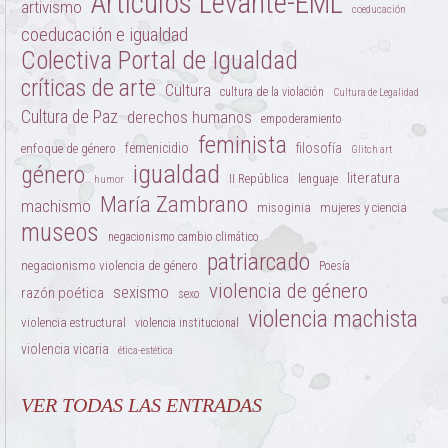
Artículos Levante-EML
artivismo
coeducación
coeducación e igualdad
Colectiva Portal de Igualdad
críticas de arte
Cultura
cultura de la violación
Cultura de Legalidad
Cultura de Paz
derechos humanos
empoderamiento
feminista
femenicidio
filosofía
enfoque de género
Glitch art
igualdad
género
literatura
II República
lenguaje
humor
María Zambrano
machismo
misoginia
mujeres y ciencia
museos
negacionismo cambio climático
patriarcado
negacionismo violencia de género
Poesía
violencia de género
sexismo
razón poética
sexo
violencia machista
violencia estructural
violencia institucional
violencia vicaria
ética-estética
VER TODAS LAS ENTRADAS