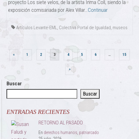
proyecto Los siete velos, de la artista Inma Coll, siendo la
exposición comisariada por Alex Villar…
Continuar
Artículos Levante-EML
,
Colectiva Portal de Igualdad
,
museos
Paginación
«
1
2
3
4
5
6
…
15
de
»
entradas
Buscar
Buscar
ENTRADAS RECIENTES
RETORNO AL PASADO
En
derechos humanos
,
patriarcado
25 julio, 2026